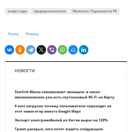
инвесторы
предприниматели
Мажилис Парламента РК
Предыдущий: 11-12 ноября 2020 состоится онлайн-конференция «FUT
Следующий: Самый богатый человек в мире продал акции с
Назад
Вперед
НОВОСТИ
Starlink Маска завоевывает авиацию: в каких
авиакомпаниях уже есть спутниковый Wi-Fi на борту
6 млн загрузок: почему пользователи переходят на
этот навигатор вместо Google Maps
Экспорт электромобилей из Китая вырос на 120%
Трамп раскрыл, кого хочет видеть следующим