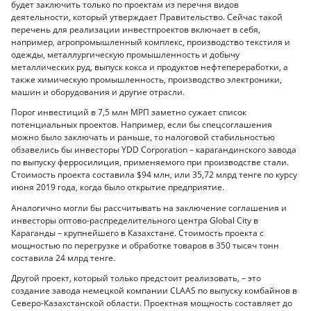
будет заключить только по проектам из перечня видов
деятельности, который утверждает Правительство. Сейчас такой
перечень для реализации инвестпроектов включает в себя,
например, агропромышленный комплекс, производство текстиля и
одежды, металлургическую промышленность и добычу
металлических руд, выпуск кокса и продуктов нефтепереработки, а
также химическую промышленность, производство электроники,
машин и оборудования и другие отрасли.
Порог инвестиций в 7,5 млн МРП заметно сужает список
потенциальных проектов. Например, если бы спецсоглашения
можно было заключать и раньше, то налоговой стабильностью
обзавелись бы инвесторы YDD Corporation – карагандинского завода
по выпуску ферросилиция, применяемого при производстве стали.
Стоимость проекта составила $94 млн, или 35,72 млрд тенге по курсу
июня 2019 года, когда было открытие предприятие.
Аналогично могли бы рассчитывать на заключение соглашения и
инвесторы оптово-распределительного центра Global City в
Караганды – крупнейшего в Казахстане. Стоимость проекта с
мощностью по перегрузке и обработке товаров в 350 тысяч тонн
составила 24 млрд тенге.
Другой проект, который только предстоит реализовать, – это
создание завода немецкой компании CLAAS по выпуску комбайнов в
Северо-Казахстанской области. Проектная мощность составляет до