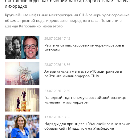
Состояние воды: как бывший банкир зарабатывает на ИИ-
лихорадке
Крупнейшие нефтяные месторождения США генерируют огромные
объемы грязной воды и дешевого природного газа. По мнению
Дэвида Капобьянко, из-за этого...
29.07.2026 17:42
Рейтинг самых кассовых кинорежиссеров в
истории
28.07.2026 18:56
Американская мечта: топ-10 эмигрантов в
рейтинге миллиардеров США
23.07.2026 12:59
Голодный год: почему в российской рознице
исчезают миллиардеры
17.07.2026 13:55
Наряды для принцессы Уэльской: самые яркие
образы Кейт Миддлтон на Уимблдоне