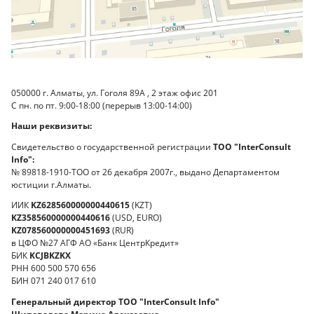
050000 г. Алматы, ул. Гоголя 89А , 2 этаж офис 201
С пн. по пт. 9:00-18:00 (перерыв 13:00-14:00)
Наши реквизиты:
Свидетельство о государственной регистрации
ТОО "InterConsult
Info":
№ 89818-1910-ТОО от 26 декабря 2007г., выдано Департаментом
юстиции г.Алматы.
ИИК
KZ
628560000000440615
(KZT)
KZ358560000000440616
(USD, EURO)
KZ078560000000451693
(RUR)
в ЦФО №27 АГФ АО «Банк ЦентрКредит»
БИК
KCJBKZKX
РНН 600 500 570 656
БИН 071 240 017 610
Генеральный директор ТОО "InterConsult Info"