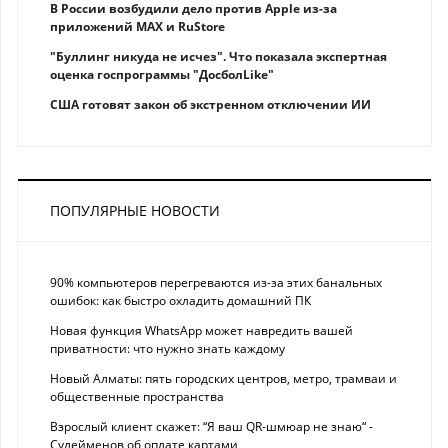
В России возбудили дело против Apple из-за
приложений MAX и RuStore
"Буллинг никуда не исчез". Что показала экспертная
оценка госпрограммы "ДосболLike"
США готовят закон об экстренном отключении ИИ
ПОПУЛЯРНЫЕ НОВОСТИ
90% компьютеров перегреваются из-за этих банальных
ошибок: как быстро охладить домашний ПК
Новая функция WhatsApp может навредить вашей
приватности: что нужно знать каждому
Новый Алматы: пять городских центров, метро, трамваи и
общественные пространства
Взрослый клиент скажет: “Я ваш QR-шмюар не знаю“ -
Сулейменов об оплате картами