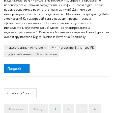
вице-министра финансов. Ему поручили курировать проекты по
переводу всей цепочки государственных финансов в digital. Какие
первые осязаемые результаты на этом пути? Для чего все
информационные базы объединяются в Минфине в единую Big Data
экосистему? Как цифровой тенге повысит прозрачность и
эффективность госзакупок? Как технологии искусственного
интеллекта могут изменить бюджетное планирование и
администрирование? Об этом – в большом интервью Асета Турысова
директору портала Digital Business Виталию Волянюку.
искусственный интеллект
Министерство финансов РК
цифровой тенге
Асет Турысов
Подробнее
Страница 1 из 80
В начало
Назад
1
2
3
4