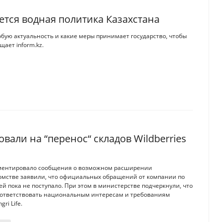
ется водная политика Казахстана
бую актуальность и какие меры принимает государство, чтобы
ает inform.kz.
вали на “перенос“ складов Wildberries
мментировало сообщения о возможном расширении
едомстве заявили, что официальных обращений от компании по
 пока не поступало. При этом в министерстве подчеркнули, что
соответствовать национальным интересам и требованиям
ri Life.