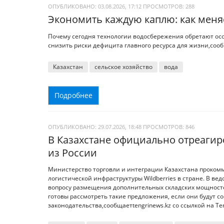
ОПУБЛИКОВАНО: 03.08.2026, 17:12
ПРОСМОТРОВ:
288
Экономить каждую каплю: как меня
Почему сегодня технологии водосбережения обретают осо
снизить риски дефицита главного ресурса для жизни,сообщ
Казахстан
сельское хозяйство
вода
Подробнее
ОПУБЛИКОВАНО: 29.07.2026, 18:48
ПРОСМОТРОВ:
846
В Казахстане официально отреагиро
из России
Министерство торговли и интеграции Казахстана проко
логистической инфраструктуры Wildberries в стране. В в
вопросу размещения дополнительных складских мощностей
готовы рассмотреть такие предложения, если они будут 
законодательства,сообщаетtengrinews.kz со ссылкой на Teng