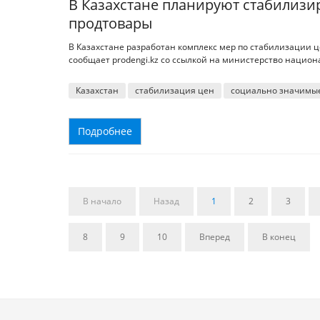
В Казахстане планируют стабилиз
продтовары
В Казахстане разработан комплекс мер по стабилизации 
сообщает prodengi.kz со ссылкой на министерство нацио
Казахстан
стабилизация цен
социально значимые
Подробнее
В начало
Назад
1
2
3
8
9
10
Вперед
В конец