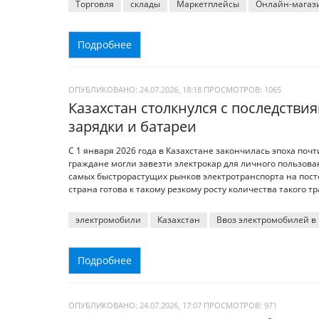
Торговля
склады
Маркетплейсы
Онлайн-магаз
Подробнее
ОПУБЛИКОВАНО: 24.07.2026, 18:18
ПРОСМОТРОВ:
1065
Казахстан столкнулся с последстви
зарядки и батареи
С 1 января 2026 года в Казахстане закончилась эпоха поч
граждане могли завезти электрокар для личного пользован
самых быстрорастущих рынков электротранспорта на постсо
страна готова к такому резкому росту количества такого т
электромобили
Казахстан
Ввоз электромобилей в
Подробнее
ОПУБЛИКОВАНО: 24.07.2026, 17:07
ПРОСМОТРОВ:
971