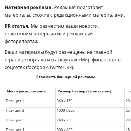
Нативная реклама.
Редакция подготовит
материалы, схожие с редакционными материалами.
PR статья.
Мы разместим ваши новости,
подготовим интервью или рекламный
фоторепортаж.
Ваши материалы будут размещены на главной
странице портала и в аккаунтах «Мир финансов» в
соцсетях (facebook, twitter, vk).
Стоимость баннерной рекламы
Место расположение
Размер баннера (в пикселях)
Ст
Позиция 1
340 х 150
20 
Позиция 2
1000 х 200
25 
Позиция 3
740 х 250
20 
Позиция 4
300 х 400
18 