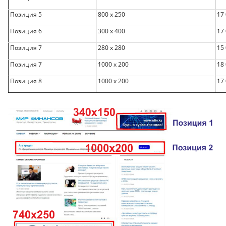
Позиция 5
800 х 250
17 
Позиция 6
300 х 400
17 
Позиция 7
280 х 280
15 
Позиция 7
1000 х 200
18 
Позиция 8
1000 х 200
17 