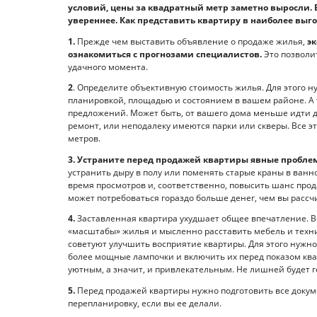
условий, цены за квадратный метр заметно выросли. 
увереннее. Как представить квартиру в наиболее выго
1.
Прежде чем выставить объявление о продаже жилья,
э
ознакомиться с прогнозами специалистов.
Это позволи
удачного момента.
2
. Определите объективную стоимость жилья. Для этого 
планировкой, площадью и состоянием в вашем районе. А 
предложений. Может быть, от вашего дома меньше идти д
ремонт, или неподалеку имеются парки или скверы. Все э
метров.
3.
Устраните перед продажей квартиры явные пробле
устранить дыру в полу или поменять старые краны в ванн
время просмотров и, соответственно, повысить шанс прода
может потребоваться гораздо больше денег, чем вы рассч
4.
Заставленная квартира ухудшает общее впечатление. 
«масштабы» жилья и мысленно расставить мебель и техник
советуют улучшить восприятие квартиры. Для этого нужн
более мощные лампочки и включить их перед показом кв
уютным, а значит, и привлекательным. Не лишней будет г
5.
Перед продажей квартиры нужно подготовить все докуме
перепланировку, если вы ее делали.