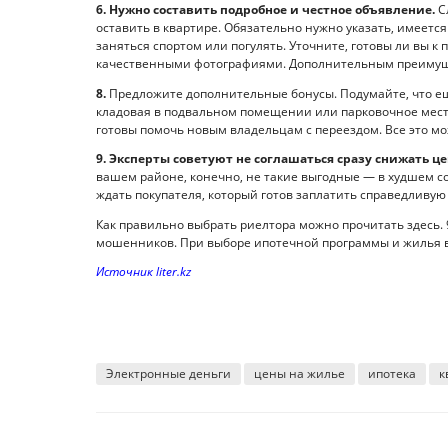
6.
Нужно составить подробное и честное объявление.
Сл
оставить в квартире. Обязательно нужно указать, имеется
заняться спортом или погулять. Уточните, готовы ли вы 
качественными фотографиями. Дополнительным преимуще
8.
Предложите дополнительные бонусы. Подумайте, что ещ
кладовая в подвальном помещении или парковочное место 
готовы помочь новым владельцам с переездом. Все это мо
9. Эксперты советуют не соглашаться сразу снижать це
вашем районе, конечно, не такие выгодные — в худшем со
ждать покупателя, который готов заплатить справедливую
Как правильно выбрать риелтора можно прочитать здесь. 9
мошенников. При выборе ипотечной программы и жилья 
Источник liter.kz
Электронные деньги
цены на жилье
ипотека
к