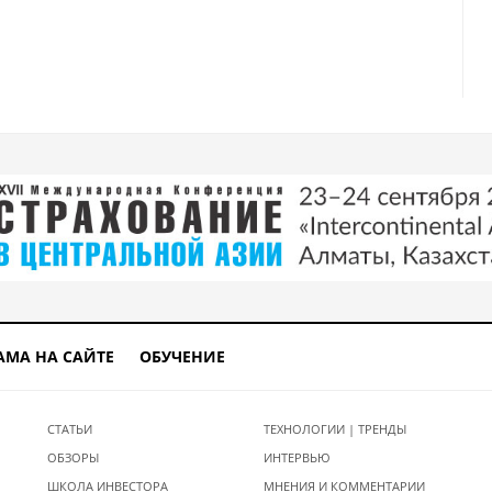
вание, отсутствие регуляции: почему в мире вспыхивают финансовые кр
дено в частное управление с пенсионных счетов казахстанцев
АМА НА САЙТЕ
ОБУЧЕНИЕ
СТАТЬИ
ТЕХНОЛОГИИ | ТРЕНДЫ
ОБЗОРЫ
ИНТЕРВЬЮ
ШКОЛА ИНВЕСТОРА
МНЕНИЯ И КОММЕНТАРИИ