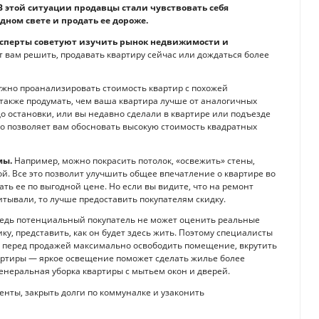
В этой ситуации продавцы стали чувствовать себя
дном свете и продать ее дороже.
ксперты советуют изучить рынок недвижимости и
т вам решить, продавать квартиру сейчас или дождаться более
нужно проанализировать стоимость квартир с похожей
также продумать, чем ваша квартира лучше от аналогичных
о остановки, или вы недавно сделали в квартире или подъезде
то позволяет вам обосновать высокую стоимость квадратных
мы.
Например, можно покрасить потолок, «освежить» стены,
ой. Все это позволит улучшить общее впечатление о квартире во
ть ее по выгодной цене. Но если вы видите, что на ремонт
итывали, то лучше предоставить покупателям скидку.
Ведь потенциальный покупатель не может оценить реальные
у, представить, как он будет здесь жить. Поэтому специалисты
о перед продажей максимально освободить помещение, вкрутить
артиры — яркое освещение поможет сделать жилье более
енеральная уборка квартиры с мытьем окон и дверей.
нты, закрыть долги по коммуналке и узаконить