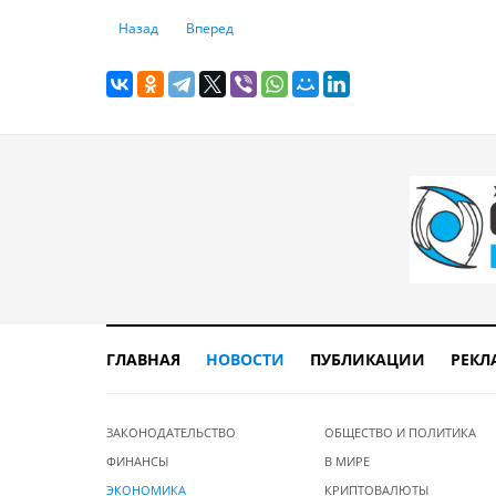
Предыдущий: Авантюрные спекуляции, рисковое кредито
Следующий: Более 500 млн тенге было переве
Назад
Вперед
ГЛАВНАЯ
НОВОСТИ
ПУБЛИКАЦИИ
РЕКЛ
ЗАКОНОДАТЕЛЬСТВО
ОБЩЕСТВО И ПОЛИТИКА
ФИНАНСЫ
В МИРЕ
ЭКОНОМИКА
КРИПТОВАЛЮТЫ