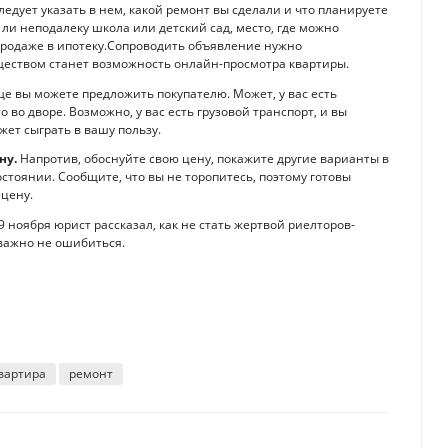
едует указать в нем, какой ремонт вы сделали и что планируете
 ли неподалеку школа или детский сад, место, где можно
к продаже в ипотеку.Сопроводить объявление нужно
ством станет возможность онлайн-просмотра квартиры.
е вы можете предложить покупателю. Может, у вас есть
во дворе. Возможно, у вас есть грузовой транспорт, и вы
жет сыграть в вашу пользу.
ну.
Напротив, обоснуйте свою цену, покажите другие варианты в
стоянии. Сообщите, что вы не торопитесь, поэтому готовы
 цену.
 ноября юрист рассказал, как не стать жертвой риелторов-
важно не ошибиться.
вартира
ремонт