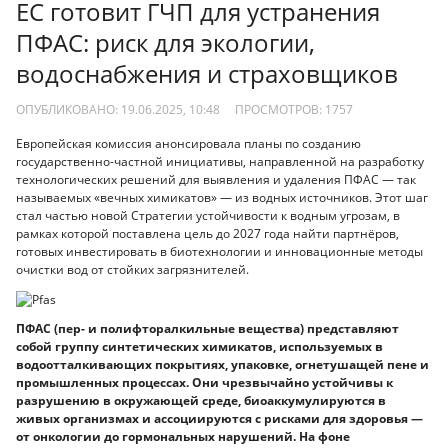
ЕС готовит ГЧП для устранения
ПФАС: риск для экологии,
водоснабжения и страховщиков
ОПУБЛИКОВАНО: 19.06.2025, 10:48
ПРОСМОТРОВ:
1757
Европейская комиссия анонсировала планы по созданию
государственно-частной инициативы, направленной на разработку
технологических решений для выявления и удаления ПФАС — так
называемых «вечных химикатов» — из водных источников. Этот шаг
стал частью новой Стратегии устойчивости к водным угрозам, в
рамках которой поставлена цель до 2027 года найти партнёров,
готовых инвестировать в биотехнологии и инновационные методы
очистки вод от стойких загрязнителей.
ПФАС (пер- и полифторалкильные вещества) представляют
собой группу синтетических химикатов, используемых в
водоотталкивающих покрытиях, упаковке, огнетушащей пене и
промышленных процессах. Они чрезвычайно устойчивы к
разрушению в окружающей среде, биоаккумулируются в
живых организмах и ассоциируются с рисками для здоровья —
от онкологии до гормональных нарушений. На фоне