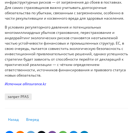
инфраструктурных рисков — от загрязнения до сбоев в поставках.
Для самих страховщиков важно учитывать долгосрочные
обязательства по убыткам, связанным с загрязнением, особенно в
части рекультивации и косвенного вреда для здоровья населения.
В условиях регуляторного давления и потенциальных
многомиллиардных убытков страхование, перестрахование и
андеррайтинг экологических рисков становятся неотъемлемой
частью устойчивости финансовых и промышленных структур. ЕС, в
свою очередь, пытается совместить экологическую безопасность с
инвестиционной привлекательностью решений, однако успешность
стратегии будет зависеть от способности перейти от деклараций к
практической реализации — с чётким определением
ответственности, источников финансирования и правового статуса
новых обязательств.
Источник аllinsurance.kz
запрет PFAS
Предыдущий: Где опасно купаться в 2025 году, сообщили экологи
Следующий: Климатические катастрофы вызывают кризис с
Назад
Вперед