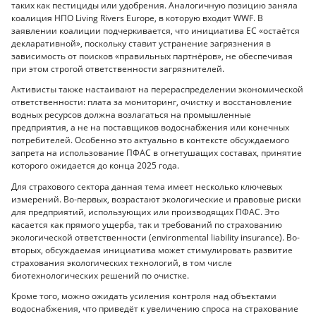
таких как пестициды или удобрения. Аналогичную позицию заняла
коалиция НПО Living Rivers Europe, в которую входит WWF. В
заявлении коалиции подчеркивается, что инициатива ЕС «остаётся
декларативной», поскольку ставит устранение загрязнения в
зависимость от поисков «правильных партнёров», не обеспечивая
при этом строгой ответственности загрязнителей.
Активисты также настаивают на перераспределении экономической
ответственности: плата за мониторинг, очистку и восстановление
водных ресурсов должна возлагаться на промышленные
предприятия, а не на поставщиков водоснабжения или конечных
потребителей. Особенно это актуально в контексте обсуждаемого
запрета на использование ПФАС в огнетушащих составах, принятие
которого ожидается до конца 2025 года.
Для страхового сектора данная тема имеет несколько ключевых
измерений. Во-первых, возрастают экологические и правовые риски
для предприятий, использующих или производящих ПФАС. Это
касается как прямого ущерба, так и требований по страхованию
экологической ответственности (environmental liability insurance). Во-
вторых, обсуждаемая инициатива может стимулировать развитие
страхования экологических технологий, в том числе
биотехнологических решений по очистке.
Кроме того, можно ожидать усиления контроля над объектами
водоснабжения, что приведёт к увеличению спроса на страхование