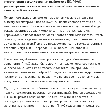
ужесточения регулирования выбросов в ЕС, ПФАС
рассматриваются как приоритетный объект экологической и
санитарной политики.
По оценкам экспертов, ежегодные экономические затраты на
очистку территорий и вод от ПФАС в Европе составляют от 5 до 100
миллиардов евро. Это включает затраты на очистку питьевой воды,
рекультивацию земель и медико-санитарные последствия.
Еврокомиссия предлагает придерживаться принципа «загрязнитель
платит», перекладывая расходы на компании, ответственные за
эмиссию химикатов. При этом предусмотрено, что государственные
средства могут быть направлены на «бесхозные» объекты —
территории, где невозможно установить конкретного виновника.
Комиссия подчёркивает, что прорыв в методах обнаружения и
устранения ПФАС может быть достигнут только через совместные
инвестиции с частным сектором. Ожидается, что при наличии
заинтересованных партнёров ЕС предложит модель государственно-
частного партнёрства, направленную на внедрение экономически
доступных и технологически реализуемых решений.
Однако, несмотря на амбиции, новая стратегия уже вызвала волну
критики со стороны профильных организаций. Водная ассоциация
EurEau выразила разочарование тем, что акцент делается на
последующую очистку, а не на предотвращение загрязнения у
источника, в частности — на запрет ПФАС-содержащих продуктов,