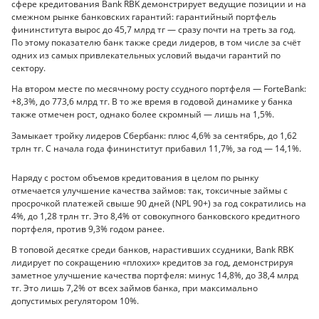
сфере кредитования Bank RBK демонстрирует ведущие позиции и на
смежном рынке банковских гарантий: гарантийный портфель
фининститута вырос до 45,7 млрд тг — сразу почти на треть за год.
По этому показателю банк также среди лидеров, в том числе за счёт
одних из самых привлекательных условий выдачи гарантий по
сектору.
На втором месте по месячному росту ссудного портфеля — ForteBank:
+8,3%, до 773,6 млрд тг. В то же время в годовой динамике у банка
также отмечен рост, однако более скромный — лишь на 1,5%.
Замыкает тройку лидеров Сбербанк: плюс 4,6% за сентябрь, до 1,62
трлн тг. С начала года фининститут прибавил 11,7%, за год — 14,1%.
Наряду с ростом объемов кредитования в целом по рынку
отмечается улучшение качества займов: так, токсичные займы с
просрочкой платежей свыше 90 дней (NPL 90+) за год сократились на
4%, до 1,28 трлн тг. Это 8,4% от совокупного банковского кредитного
портфеля, против 9,3% годом ранее.
В топовой десятке среди банков, нарастивших ссудники, Bank RBK
лидирует по сокращению «плохих» кредитов за год, демонстрируя
заметное улучшение качества портфеля: минус 14,8%, до 38,4 млрд
тг. Это лишь 7,2% от всех займов банка, при максимально
допустимых регулятором 10%.