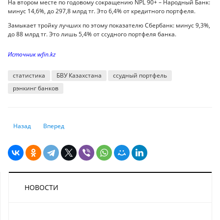
На втором месте по годовому сокращению NPL 90+ – Народный Банк:
минус 14,6%, до 297,8 млрд тг. Это 6,4% от кредитного портфеля.
Замыкает тройку лучших по этому показателю Сбербанк: минус 9,3%,
до 88 млрд тг. Это лишь 5,4% от ссудного портфеля банка.
Источник wfin.kz
статистика
БВУ Казахстана
ссудный портфель
рэнкинг банков
Предыдущий: Экспорт Казахстанского алюминия переориентировался
Следующий: С начала года объём капитальных вложений в с
Назад
Вперед
НОВОСТИ