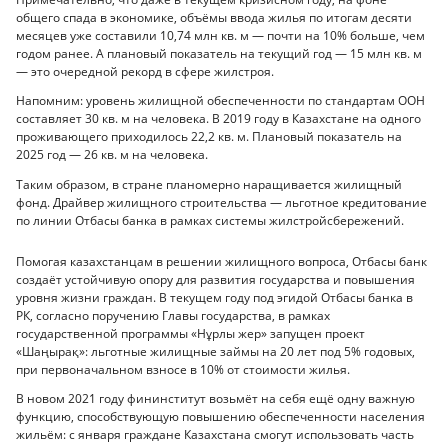
общего спада в экономике, объёмы ввода жилья по итогам десяти
месяцев уже составили 10,74 млн кв. м — почти на 10% больше, чем
годом ранее. А плановый показатель на текущий год — 15 млн кв. м
— это очередной рекорд в сфере жилстроя.
Напомним: уровень жилищной обеспеченности по стандартам ООН
составляет 30 кв. м на человека. В 2019 году в Казахстане на одного
проживающего приходилось 22,2 кв. м. Плановый показатель на
2025 год — 26 кв. м на человека.
Таким образом, в стране планомерно наращивается жилищный
фонд. Драйвер жилищного строительства — льготное кредитование
по линии Отбасы банка в рамках системы жилстройсбережений.
Помогая казахстанцам в решении жилищного вопроса, Отбасы банк
создаёт устойчивую опору для развития государства и повышения
уровня жизни граждан. В текущем году под эгидой Отбасы банка в
РК, согласно поручению Главы государства, в рамках
государственной программы «Нұрлы жер» запущен проект
«Шаңырақ»: льготные жилищные займы на 20 лет под 5% годовых,
при первоначальном взносе в 10% от стоимости жилья.
В новом 2021 году фининститут возьмёт на себя ещё одну важную
функцию, способствующую повышению обеспеченности населения
жильём: с января граждане Казахстана смогут использовать часть