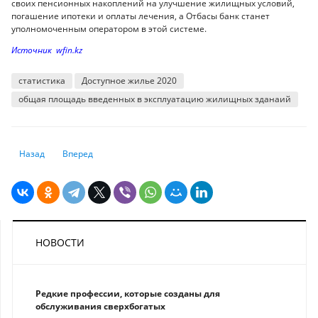
своих пенсионных накоплений на улучшение жилищных условий,
погашение ипотеки и оплаты лечения, а Отбасы банк станет
уполномоченным оператором в этой системе.
Источник wfin.kz
статистика
Доступное жилье 2020
общая площадь введенных в эксплуатацию жилищных зданаий
Предыдущий: Капитальные инвестиции в стройсектор сократились бол
Следующий: Казахстанцы всё чаще пользуются доброволь
Назад
Вперед
НОВОСТИ
Редкие профессии, которые созданы для
обслуживания сверхбогатых