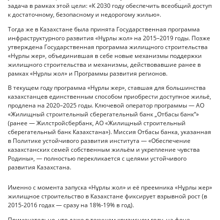
задача в рамках этой цели: «К 2030 году обеспечить всеобщий доступ
к достаточному, безопасному и недорогому жилью».
Тогда же в Казахстане была принята Государственная программа
инфраструктурного развития «Нұрлы жол» на 2015–2019 годы. Позже
утверждена Государственная программа жилищного строительства
«Нұрлы жер», объединившая в себе новые механизмы поддержки
жилищного строительства и механизмы, действовавшие ранее в
рамках «Нұрлы жол» и Программы развития регионов.
В текущем году программа «Нұрлы жер», ставшая для большинства
казахстанцев единственным способом приобрести доступное жильё,
продлена на 2020–2025 годы. Ключевой оператор программы — АО
«Жилищный строительный сберегательный банк „Отбасы банк“»
(ранее — Жилстройсбербанк, АО «Жилищный строительный
сберегательный банк Казахстана»). Миссия Отбасы банка, указанная
в Политике устойчивого развития института — «Обеспечение
казахстанских семей собственным жильём и укрепление чувства
Родины», — полностью перекликается с целями устойчивого
развития Казахстана.
Именно с момента запуска «Нұрлы жол» и её преемника «Нұрлы жер»
жилищное строительство в Казахстане фиксирует взрывной рост (в
2015-2016 годах — сразу на 18%-19% в год).
Примечательно, что даже в текущем кризисном году, на фоне