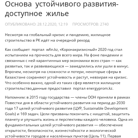
Основа устойчивого развития-
доступное жилье
ОПУБЛИКОВАНО: 28.12.2020, 12:19
ПРОСМОТРОВ:
2740
Несмотря на глобальный кризис и пандемию, жилищное
строительство в РК идёт на очередной рекорд
Как сообщает портал wfin.kz, «Коронакризисный» 2020 год стал
испытанием на прочность для всего мира. На фоне пандемии и
связанных с ней карантинных мер экономики всех стран — как
развитых, так и развивающихся — замедлились или ушли в минус.
Впрочем, несмотря на сложности и потери, некоторые сферы в
Казахстане сохраняют устойчивость и растут, невзирая на кризис.
Что особенно важно, одной из таких сфер является жилищное
строительство,данные предоставил портал energyprom.kz.
Напомним: в 2015 году государства — члены ООН приняли в рамках
Повестки дня в области устойчивого развития на период до 2030
года 17 целей устойчивого развития (ЦУР, Sustainable Development
Goals) и 169 задач. Цели призваны покончить с нищетой, защитить
планету и улучшить жизнь и перспективы каждого человека. Одна из
фундаментальных целей устойчивого развития — обеспечение
открытости, безопасности, жизнестойкости и экологической
устойчивости городов и населённых пунктов (Цель 11). Первая