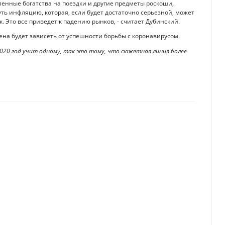
ленные богатства на поездки и другие предметы роскоши,
уть инфляцию, которая, если будет достаточно серьезной, может
. Это все приведет к падению рынков, - считает Дубинский.
на будет зависеть от успешности борьбы с коронавирусом.
 2020 год учит одному, так это тому, что сюжетная линия более
 за комуслуги в 2021 году