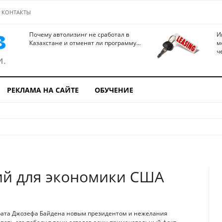
КОНТАКТЫ
Почему автолизинг не сработал в
И
Казахстане и отменят ли программу...
м
ч
РЕКЛАМА НА САЙТЕ
ОБУЧЕНИЕ
ий для экономики США
крата Джозефа Байдена новым президентом и нежелания