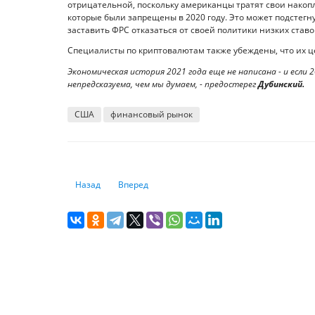
отрицательной, поскольку американцы тратят свои накоп
которые были запрещены в 2020 году. Это может подстегн
заставить ФРС отказаться от своей политики низких ставок
Специалисты по криптовалютам также убеждены, что их це
Экономическая история 2021 года еще не написана - и если
непредсказуема, чем мы думаем, - предостерег
Дубинский.
США
финансовый рынок
Предыдущий: Нефтерынку нужно время
Следующий: Сколько будут платить казахстанцы
Назад
Вперед