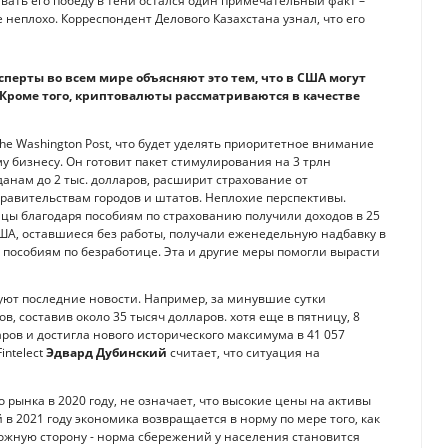
ать его победу в тени остался один примечательный факт –
неплохо. Корреспондент Делового Казахстана узнал, что его
сперты во всем мире объясняют это тем, что в США могут
Кроме того, криптовалюты рассматриваются в качестве
e Washington Post, что будет уделять приоритетное внимание
 бизнесу. Он готовит пакет стимулирования на 3 трлн
анам до 2 тыс. долларов, расширит страхование от
равительствам городов и штатов. Неплохие перспективы.
нцы благодаря пособиям по страхованию получили доходов в 25
 США, оставшиеся без работы, получали еженедельную надбавку в
 пособиям по безработице. Эта и другие меры помогли вырасти
вуют последние новости. Например, за минувшие сутки
, составив около 35 тысяч долларов. хотя еще в пятницу, 8
ров и достигла нового исторического максимума в 41 057
intelect
Эдвард Дубинский
считает, что ситуация на
 рынка в 2020 году, не означает, что высокие цены на активы
 в 2021 году экономика возвращается в норму по мере того, как
ожную сторону - норма сбережений у населения становится