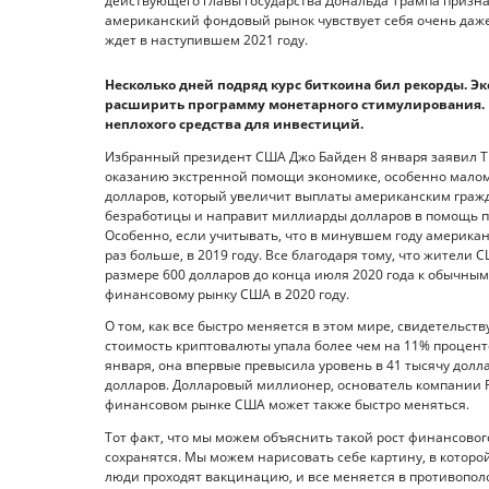
действующего главы государства Дональда Трампа признав
американский фондовый рынок чувствует себя очень даже 
ждет в наступившем 2021 году.
Несколько дней подряд курс биткоина бил рекорды. Эк
расширить программу монетарного стимулирования. 
неплохого средства для инвестиций.
Избранный президент США Джо Байден 8 января заявил Th
оказанию экстренной помощи экономике, особенно малому
долларов, который увеличит выплаты американским гражд
безработицы и направит миллиарды долларов в помощь п
Особенно, если учитывать, что в минувшем году америка
раз больше, в 2019 году. Все благодаря тому, что жители
размере 600 долларов до конца июля 2020 года к обычным
финансовому рынку США в 2020 году.
О том, как все быстро меняется в этом мире, свидетельст
стоимость криптовалюты упала более чем на 11% процентов
января, она впервые превысила уровень в 41 тысячу долла
долларов. Долларовый миллионер, основатель компании F
финансовом рынке США может также быстро меняться.
Тот факт, что мы можем объяснить такой рост финансового
сохранятся. Мы можем нарисовать себе картину, в которой
люди проходят вакцинацию, и все меняется в противопол