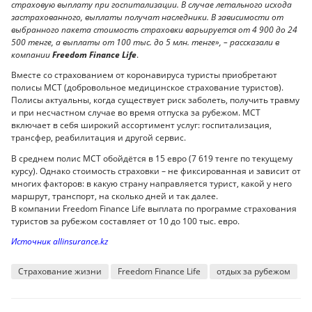
страховую выплату при госпитализации. В случае летального исхода
застрахованного, выплаты получат наследники. В зависимости от
выбранного пакета стоимость страховки варьируется от 4 900 до 24
500 тенге, а выплаты от 100 тыс. до 5 млн. тенге», – рассказали в
компании
Freedom Finance Life
.
Вместе со страхованием от коронавируса туристы приобретают
полисы МСТ (добровольное медицинское страхование туристов).
Полисы актуальны, когда существует риск заболеть, получить травму
и при несчастном случае во время отпуска за рубежом. МСТ
включает в себя широкий ассортимент услуг: госпитализация,
трансфер, реабилитация и другой сервис.
В среднем полис МСТ обойдётся в 15 евро (7 619 тенге по текущему
курсу). Однако стоимость страховки – не фиксированная и зависит от
многих факторов: в какую страну направляется турист, какой у него
маршрут, транспорт, на сколько дней и так далее.
В компании Freedom Finance Life выплата по программе страхования
туристов за рубежом составляет от 10 до 100 тыс. евро.
Источник allinsurance.kz
Страхование жизни
Freedom Finance Life
отдых за рубежом