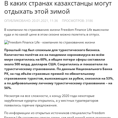
В каких странах казахстанцы могут
отдыхать этой зимой
ОПУБЛИКОВАНО: 20.01.2021, 11:36
ПРОСМОТРОВ:
3186
В компании по страхованию жизни Freedom Finance Life выяснили
куда и по какой цене в этом сезоне можно полететь в отпуск.
Прошлый год был сложным для туристического бизнеса.
Количество полётов из-за пандемии коронавируса во всём
мире сократилось на 60%, а общие потери сферы составили
около 500 млрд. долларов США. Сократились и показатели по
туристическому страхованию. По данным Национального Банка
РК, за год объём страховых премий по обязательному
страхованию туристов, выезжающих за рубеж, снизился на 53%,
а по добровольному личному туристическому страхованию – на
56%.
Несмотря на все сложности, к концу 2020 года некоторые
зарубежные курорты открылись, а у местных тураператоров
появились горячие предложения.
По информации из открытых источников специалисты Freedom
Finance Life составили список стран, где этой зимой могут отдохнуть