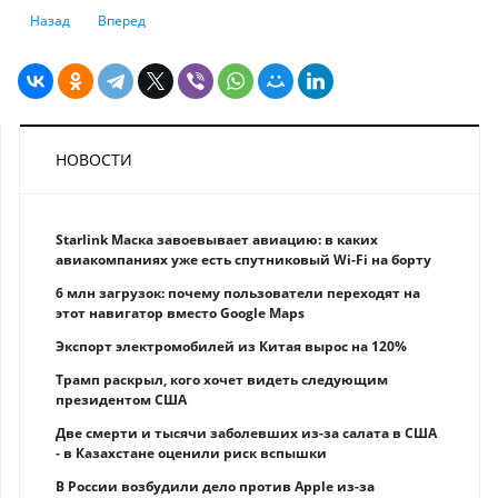
Предыдущий: Зачем Казахстану алтын? Последствия введения едино
Следующий: Больше Европы и России, меньше Китая: карта
Назад
Вперед
НОВОСТИ
Starlink Маска завоевывает авиацию: в каких
авиакомпаниях уже есть спутниковый Wi-Fi на борту
6 млн загрузок: почему пользователи переходят на
этот навигатор вместо Google Maps
Экспорт электромобилей из Китая вырос на 120%
Трамп раскрыл, кого хочет видеть следующим
президентом США
Две смерти и тысячи заболевших из-за салата в США
- в Казахстане оценили риск вспышки
В России возбудили дело против Apple из-за