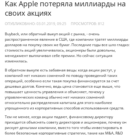
Как Apple потеряла миллиарды на
своих акциях
ОПУБЛИКОВАНО: 03.01.2019, 09:25
ПРОСМОТРОВ:
812
Buyback, или обратный выкуп акций с рынка, - очень
распространенное явление в США, где компании тратят миллиарды
долларов на покупку своих же бумаг. Последние годы все шло гладко:
стоимость акций увеличивалась, акционеры были довольны,
менеджмент выплачивал себе премии. Но сейчас ситуация
изменилась.
В обратном выкупе есть забавная вещь: когда акции растут, у
компаний нет никаких сомнений по поводу проведений таких
операций, особенно если такая покупка финансируется за счет
дешевых долгов. Конечно, ведь цена становится еще выше, что
повышает ценность управления и объясняет, почему у
управленческих команд обычно нет никаких сомнений
относительно распределения капитала для этого наиболее
упрощенного из корпоративных способов использования средств.
Тем не менее, когда акции падают, финансовому директору
приходится объяснять совету директоров и акционерам, почему он
рискует деньгами компании, вместо того чтобы инвестировать в
более безопасные корпоративные стратегии, такие как M&A, R&D