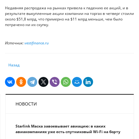
Недавняя распродажа на рынках привела к падению ее акций, и в
результате выкупленные акции компании на торгах в четверг стоили
около $51,8 млрд, что примерно на $11 млрд меньше, чем было
потрачено ни их скупку.
Источник:
vestifinance.ru
Предыдущий: Начало 2019 года обещает быть напряжённым на миро
Назад
НОВОСТИ
Starlink Маска завоевывает авиацию: в каких
авиакомпаниях уже есть спутниковый Wi-Fi на борту