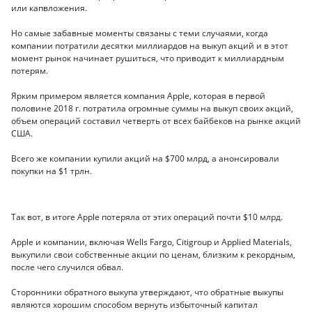
или капвложения.
Но самые забавные моменты связаны с теми случаями, когда
компании потратили десятки миллиардов на выкуп акций и в этот
момент рынок начинает рушиться, что приводит к миллиардным
потерям.
Ярким примером является компания Apple, которая в первой
половине 2018 г. потратила огромные суммы на выкуп своих акций,
объем операций составил четверть от всех байбеков на рынке акций
США.
Всего же компании купили акций на $700 млрд, а анонсировали
покупки на $1 трлн.
Так вот, в итоге Apple потеряла от этих операций почти $10 млрд.
Apple и компании, включая Wells Fargo, Citigroup и Applied Materials,
выкупили свои собственные акции по ценам, близким к рекордным,
после чего случился обвал.
Сторонники обратного выкупа утверждают, что обратные выкупы
являются хорошим способом вернуть избыточный капитал