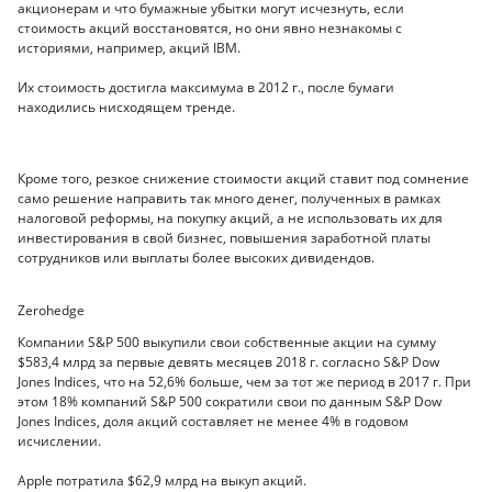
акционерам и что бумажные убытки могут исчезнуть, если
стоимость акций восстановятся, но они явно незнакомы с
историями, например, акций IBM.
Их стоимость достигла максимума в 2012 г., после бумаги
находились нисходящем тренде.
Кроме того, резкое снижение стоимости акций ставит под сомнение
само решение направить так много денег, полученных в рамках
налоговой реформы, на покупку акций, а не использовать их для
инвестирования в свой бизнес, повышения заработной платы
сотрудников или выплаты более высоких дивидендов.
Zerohedge
Компании S&P 500 выкупили свои собственные акции на сумму
$583,4 млрд за первые девять месяцев 2018 г. согласно S&P Dow
Jones Indices, что на 52,6% больше, чем за тот же период в 2017 г. При
этом 18% компаний S&P 500 сократили свои по данным S&P Dow
Jones Indices, доля акций составляет не менее 4% в годовом
исчислении.
Apple потратила $62,9 млрд на выкуп акций.