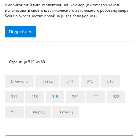
Американский гигант электронной коммерции Amazon начал
использовать своего шестиколесного автономного робота-курьера
Scout в окрестностях Ирвайна (штат Калифорния).
Подробнее
Страница 519 из 601
В начало
Назад
514
515
516
517
518
519
520
521
522
523
Вперед
В конец