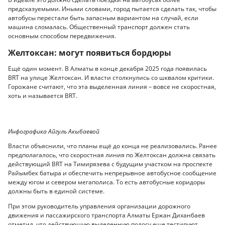
предсказуемыми. Иными словами, город пытается сделать так, чтобы
автобусы перестали быть запасным вариантом на случай, если
машина сломалась. Общественный транспорт должен стать
основным способом передвижения.
Желтоксан: могут появиться бордюры
Ещё один момент. В Алматы в конце декабря 2025 года появилась
BRT на улице Желтоксан. И власти столкнулись со шквалом критики.
Горожане считают, что эта выделенная линия – вовсе не скоростная,
хоть и называется BRT.
Инфографика Айгуль Акыбаевой
Власти объяснили, что планы ещё до конца не реализовались. Ранее
предполагалось, что скоростная линия по Желтоксан должна связать
действующий BRT на Тимирязева с будущим участком на проспекте
Райымбек батыра и обеспечить непрерывное автобусное сообщение
между югом и севером мегаполиса. То есть автобусные коридоры
должны быть в единой системе.
При этом руководитель управления организации дорожного
движения и пассажирского транспорта Алматы Ержан Диханбаев
отметил, что действующую выделенную полосу еще тестируют.