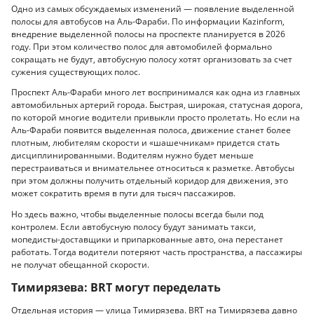
Одно из самых обсуждаемых изменений — появление выделенной
полосы для автобусов на Аль-Фараби. По информации Kazinform,
внедрение выделенной полосы на проспекте планируется в 2026
году. При этом количество полос для автомобилей формально
сокращать не будут, автобусную полосу хотят организовать за счет
сужения существующих полос.
Проспект Аль-Фараби много лет воспринимался как одна из главных
автомобильных артерий города. Быстрая, широкая, статусная дорога,
по которой многие водители привыкли просто пролетать. Но если на
Аль-Фараби появится выделенная полоса, движение станет более
плотным, любителям скорости и «шашечникам» придется стать
дисциплинированными. Водителям нужно будет меньше
перестраиваться и внимательнее относиться к разметке. Автобусы
при этом должны получить отдельный коридор для движения, это
может сократить время в пути для тысяч пассажиров.
Но здесь важно, чтобы выделенные полосы всегда были под
контролем. Если автобусную полосу будут занимать такси,
мопедисты-доставщики и припаркованные авто, она перестанет
работать. Тогда водители потеряют часть пространства, а пассажиры
не получат обещанной скорости.
Тимирязева: BRT могут переделать
Отдельная история — улица Тимирязева. BRT на Тимирязева давно