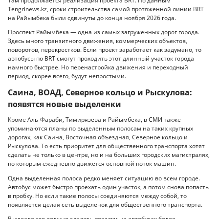
Там продолжается реализация проекта BRT. По данным
Tengrinews.kz, сроки строительства самой протяженной линии BRT
на Райымбека были сдвинуты до конца ноября 2026 года.
Проспект Райымбека — одна из самых загруженных дорог города.
Здесь много транзитного движения, коммерческих объектов,
поворотов, перекрестков. Если проект заработает как задумано, то
автобусы по BRT смогут проходить этот длинный участок города
намного быстрее. Но перенастройка движения и переходный
период, скорее всего, будут непростыми.
Саина, ВОАД, Северное кольцо и Рыскулова:
появятся новые выделенки
Кроме Аль-Фараби, Тимирязева и Райымбека, в СМИ также
упоминаются планы по выделенным полосам на таких крупных
дорогах, как Саина, Восточная объездная, Северное кольцо и
Рыскулова. То есть приоритет для общественного транспорта хотят
сделать не только в центре, но и на больших городских магистралях,
по которым ежедневно движется основной поток машин.
Одна выделенная полоса редко меняет ситуацию во всем городе.
Автобус может быстро проехать один участок, а потом снова попасть
в пробку. Но если такие полосы соединяются между собой, то
появляется целая сеть выделенок для общественного транспорта.
В идеале это должно сделать поездки на автобусах более