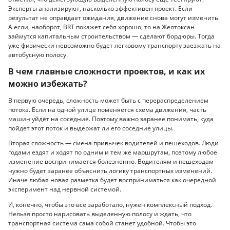
Эксперты анализируют, насколько эффективен проект. Если
результат не оправдает ожидания, движение снова могут изменить.
А если, наоборот, BRT покажет себя хорошо, то на Желтоксан
займутся капитальным строительством — сделают бордюры. Тогда
уже физически невозможно будет легковому транспорту заезжать на
автобусную полосу.
В чем главные сложности проектов, и как их
можно избежать?
В первую очередь, сложность может быть с перераспределением
потока. Если на одной улице поменяется схема движения, часть
машин уйдёт на соседние. Поэтому важно заранее понимать, куда
пойдет этот поток и выдержат ли его соседние улицы.
Вторая сложность — смена привычек водителей и пешеходов. Люди
годами ездят и ходят по одним и тем же маршрутам, поэтому любое
изменение воспринимается болезненно. Водителям и пешеходам
нужно будет заранее объяснить логику транспортных изменений.
Иначе любая новая разметка будет восприниматься как очередной
эксперимент над нервной системой.
И, конечно, чтобы это всё заработало, нужен комплексный подход.
Нельзя просто нарисовать выделенную полосу и ждать, что
транспортная система сама собой станет удобной. Чтобы это