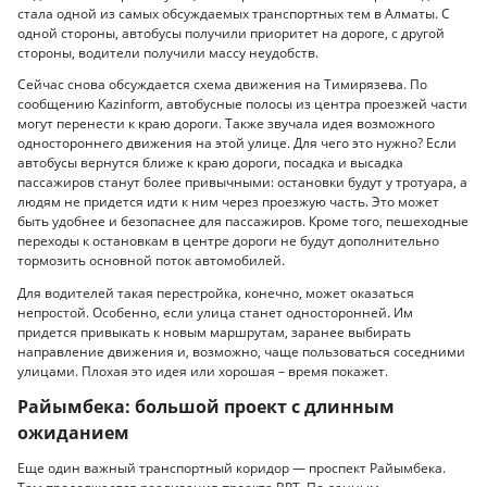
стала одной из самых обсуждаемых транспортных тем в Алматы. С
одной стороны, автобусы получили приоритет на дороге, с другой
стороны, водители получили массу неудобств.
Сейчас снова обсуждается схема движения на Тимирязева. По
сообщению Kazinform, автобусные полосы из центра проезжей части
могут перенести к краю дороги. Также звучала идея возможного
одностороннего движения на этой улице. Для чего это нужно? Если
автобусы вернутся ближе к краю дороги, посадка и высадка
пассажиров станут более привычными: остановки будут у тротуара, а
людям не придется идти к ним через проезжую часть. Это может
быть удобнее и безопаснее для пассажиров. Кроме того, пешеходные
переходы к остановкам в центре дороги не будут дополнительно
тормозить основной поток автомобилей.
Для водителей такая перестройка, конечно, может оказаться
непростой. Особенно, если улица станет односторонней. Им
придется привыкать к новым маршрутам, заранее выбирать
направление движения и, возможно, чаще пользоваться соседними
улицами. Плохая это идея или хорошая – время покажет.
Райымбека: большой проект с длинным
ожиданием
Еще один важный транспортный коридор — проспект Райымбека.