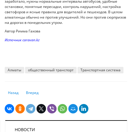
заработало, нужны нормальные интервалы автобусов, удобные
остановки, понятные пересадки, контроль нарушений, настройка
светофоров и ясные правила для водителей и пешеходов. В целом
алматинцы обычно не против улучшений. Но они против сюрпризов
на дорогах в понедельник утром.
Автор Римма Гахова
Источник caravan.kz
Алматы
общественный транспорт
Транспортная система
Предыдущий: Через 40 лет исчезнет половина человечества? Почему 
Следующий: В Фонде медстрахования рассказали о новой 
Назад
Вперед
НОВОСТИ