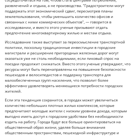
сосредоточиться на том, чтобы стать центрами потребления,
развлечений и отдыха, а не производства. "Градостроители могут
поддержать этот экономический сдвиг, пересмотрев планы
землепользования, чтобы уменьшить количество офисов и
связанных с ними коммерческих объектов", — говорится в
исследовании, и вместо этого ученые призывают отдать
предпочтение многоквартирному жилью и местам отдыха.
Исследование также выступает за переосмысление транспортной
политики, поскольку традиционные инвестиции в городские
магистрали и расширение пригородных железных дорог могут
оказаться уже не столь необходимыми, если пиковый спрос на
поездки продолжит снижаться. Вместо этого ученые утверждают, что
ресурсы могут быть перенаправлены на повышение безопасности
пешеходов и велосипедистов и поддержку транспорта для
малообеспеченных групп населения, что позволит более
эффективно удовлетворять меняющиеся потребности городских
жителей.
Если эта тенденция сохранится, в городах может увеличиться
количество небольших плотных жилых комплексов, которые
предпочитают молодые жители с низким уровнем дохода, которым
выгодно иметь доступ к городским удобствам без необходимости
ездить на работу. Города будут все больше ориентироваться на
общественный образ жизни, уделяя больше внимания
общественным пространствам, пешеходной инфраструктуре и