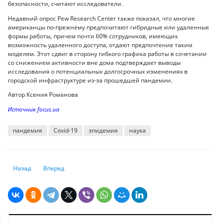
безопасности, считают исследователи.
Недавний опрос Pew Research Center также показал, что многие
американцы по-прежнему предпочитают гибридные или удаленные
формы работы, причем почти 60% сотрудников, имеющих
возможность удаленного доступа, отдают предпочтение таким
моделям. Этот сдвиг в сторону гибкого графика работы в сочетании
со снижением активности вне дома подтверждает выводы
исследования о потенциальных долгосрочных изменениях в
городской инфраструктуре из-за прошедшей пандемии.
Автор Ксения Романова
Источник focus.ua
пандемия
Covid-19
эпидемия
наука
Предыдущий: Дональд Трамп объявил о своей победе
Следующий: Британцев атакуют болезни викторианской эп
Назад
Вперед