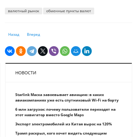
валютный рынок
обменные пункты валют
Предыдущий: Что такое страхование? Зачем нужна эта финансовая усл
Следующий: К ноябрю вслед за дизелем в Казахстане подо
Назад
Вперед
НОВОСТИ
Starlink Маска завоевывает авиацию: в каких
авиакомпаниях уже есть спутниковый Wi-Fi на борту
6 млн загрузок: почему пользователи переходят на
этот навигатор вместо Google Maps
Экспорт электромобилей из Китая вырос на 120%
Трамп раскрыл, кого хочет видеть следующим