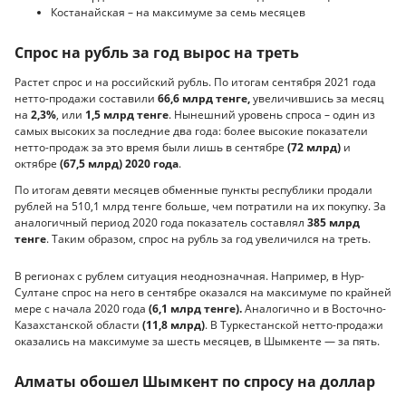
Костанайская – на максимуме за семь месяцев
Спрос на рубль за год вырос на треть
Растет спрос и на российский рубль. По итогам сентября 2021 года
нетто-продажи составили
66,6 млрд тенге,
увеличившись за месяц
на
2,3%
, или
1,5 млрд тенге
. Нынешний уровень спроса – один из
самых высоких за последние два года: более высокие показатели
нетто-продаж за это время были лишь в сентябре
(72 млрд)
и
октябре
(67,5 млрд) 2020 года
.
По итогам девяти месяцев обменные пункты республики продали
рублей на 510,1 млрд тенге больше, чем потратили на их покупку. За
аналогичный период 2020 года показатель составлял
385 млрд
тенге
. Таким образом, спрос на рубль за год увеличился на треть.
В регионах с рублем ситуация неоднозначная. Например, в Нур-
Султане спрос на него в сентябре оказался на максимуме по крайней
мере с начала 2020 года
(6,1 млрд тенге).
Аналогично и в Восточно-
Казахстанской области
(11,8 млрд)
. В Туркестанской нетто-продажи
оказались на максимуме за шесть месяцев, в Шымкенте — за пять.
Алматы обошел Шымкент по спросу на доллар