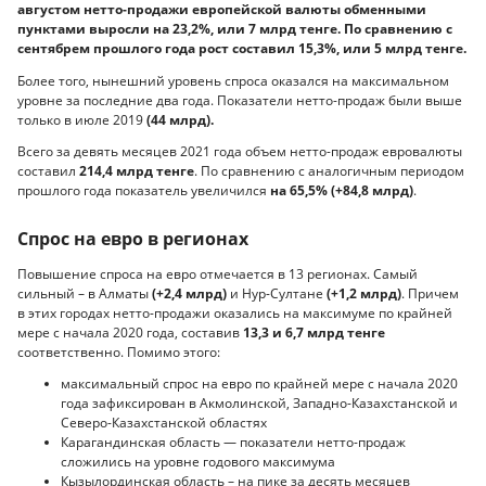
августом нетто-продажи европейской валюты обменными
пунктами выросли на 23,2%, или 7 млрд тенге. По сравнению с
сентябрем прошлого года рост составил 15,3%, или 5 млрд тенге.
Более того, нынешний уровень спроса оказался на максимальном
уровне за последние два года. Показатели нетто-продаж были выше
только в июле 2019
(44 млрд).
Всего за девять месяцев 2021 года объем нетто-продаж евровалюты
составил
214,4 млрд тенге
. По сравнению с аналогичным периодом
прошлого года показатель увеличился
на 65,5% (+84,8 млрд)
.
Спрос на евро в регионах
Повышение спроса на евро отмечается в 13 регионах. Самый
сильный – в Алматы
(+2,4 млрд)
и Нур-Султане
(+1,2 млрд)
. Причем
в этих городах нетто-продажи оказались на максимуме по крайней
мере с начала 2020 года, составив
13,3 и 6,7 млрд тенге
соответственно. Помимо этого:
максимальный спрос на евро по крайней мере с начала 2020
года зафиксирован в Акмолинской, Западно-Казахстанской и
Северо-Казахстанской областях
Карагандинская область — показатели нетто-продаж
сложились на уровне годового максимума
Кызылординская область – на пике за десять месяцев