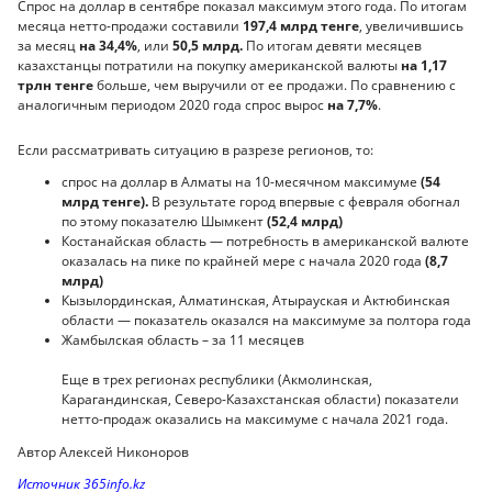
Спрос на доллар в сентябре показал максимум этого года. По итогам
месяца нетто-продажи составили
197,4 млрд тенге
, увеличившись
за месяц
на 34,4%
, или
50,5 млрд.
По итогам девяти месяцев
казахстанцы потратили на покупку американской валюты
на 1,17
трлн тенге
больше, чем выручили от ее продажи. По сравнению с
аналогичным периодом 2020 года спрос вырос
на 7,7%
.
Если рассматривать ситуацию в разрезе регионов, то:
спрос на доллар в Алматы на 10-месячном максимуме
(54
млрд тенге).
В результате город впервые с февраля обогнал
по этому показателю Шымкент
(52,4 млрд)
Костанайская область — потребность в американской валюте
оказалась на пике по крайней мере с начала 2020 года
(8,7
млрд)
Кызылординская, Алматинская, Атырауская и Актюбинская
области — показатель оказался на максимуме за полтора года
Жамбылская область – за 11 месяцев
Еще в трех регионах республики (Акмолинская,
Карагандинская, Северо-Казахстанская области) показатели
нетто-продаж оказались на максимуме с начала 2021 года.
Автор Алексей Никоноров
Источник 365info.kz