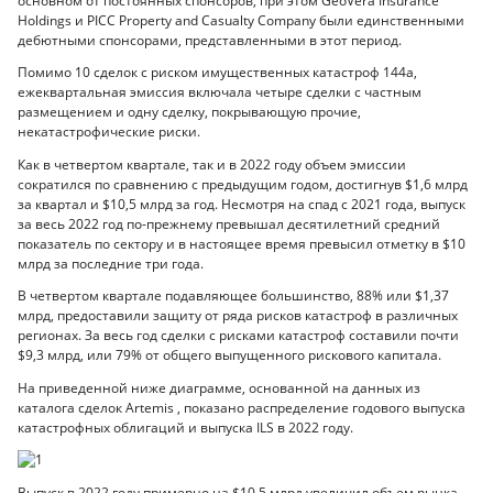
основном от постоянных спонсоров, при этом GeoVera Insurance
Holdings и PICC Property and Casualty Company были единственными
дебютными спонсорами, представленными в этот период.
Помимо 10 сделок с риском имущественных катастроф 144а,
ежеквартальная эмиссия включала четыре сделки с частным
размещением и одну сделку, покрывающую прочие,
некатастрофические риски.
Как в четвертом квартале, так и в 2022 году объем эмиссии
сократился по сравнению с предыдущим годом, достигнув $1,6 млрд
за квартал и $10,5 млрд за год. Несмотря на спад с 2021 года, выпуск
за весь 2022 год по-прежнему превышал десятилетний средний
показатель по сектору и в настоящее время превысил отметку в $10
млрд за последние три года.
В четвертом квартале подавляющее большинство, 88% или $1,37
млрд, предоставили защиту от ряда рисков катастроф в различных
регионах. За весь год сделки с рисками катастроф составили почти
$9,3 млрд, или 79% от общего выпущенного рискового капитала.
На приведенной ниже диаграмме, основанной на данных из
каталога сделок Artemis , показано распределение годового выпуска
катастрофных облигаций и выпуска ILS в 2022 году.
Выпуск в 2022 году примерно на $10,5 млрд увеличил объем рынка