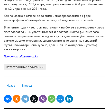
на конец года до $37,9 млрд, что представляет собой рост более чем
на $2 млрд с конца 2021 года.
Как показано в отчете, эволюция ценообразования в сфере
катастрофных облигаций за последний год была интересной.
В течение года инвесторы настаивали на более высоких ценах из-за
последовательных убыточных лет и волатильности финансового
рынка, в результате чего спред между ожидаемыми убытками достиг
самого высокого уровня за десятилетие, в то время как средний
мультипликатор (цена купона, деленная на ожидаемый убыток)
также выросла.
Источник аllinsurance.kz
катастрофные облигации
Предыдущий: Аналитики рассказали о ключевых вызовах банковской 
Следующий: Мировые центробанки в ноябре закупили 50 т
Назад
Вперед