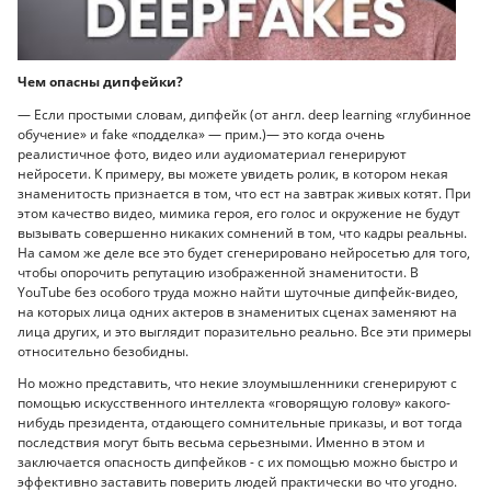
Чем опасны дипфейки?
— Если простыми словам, дипфейк (от англ. deep learning «глубинное
обучение» и fake «подделка» — прим.)— это когда очень
реалистичное фото, видео или аудиоматериал генерируют
нейросети. К примеру, вы можете увидеть ролик, в котором некая
знаменитость признается в том, что ест на завтрак живых котят. При
этом качество видео, мимика героя, его голос и окружение не будут
вызывать совершенно никаких сомнений в том, что кадры реальны.
На самом же деле все это будет сгенерировано нейросетью для того,
чтобы опорочить репутацию изображенной знаменитости. В
YouTube без особого труда можно найти шуточные дипфейк-видео,
на которых лица одних актеров в знаменитых сценах заменяют на
лица других, и это выглядит поразительно реально. Все эти примеры
относительно безобидны.
Но можно представить, что некие злоумышленники сгенерируют с
помощью искусственного интеллекта «говорящую голову» какого-
нибудь президента, отдающего сомнительные приказы, и вот тогда
последствия могут быть весьма серьезными. Именно в этом и
заключается опасность дипфейков - с их помощью можно быстро и
эффективно заставить поверить людей практически во что угодно.