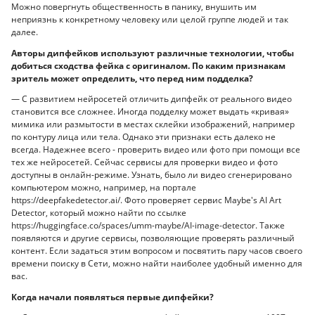
Можно повергнуть общественность в панику, внушить им
неприязнь к конкретному человеку или целой группе людей и так
далее.
Авторы дипфейков используют различные технологии, чтобы
добиться сходства фейка с оригиналом. По каким признакам
зритель может определить, что перед ним подделка?
— С развитием нейросетей отличить дипфейк от реального видео
становится все сложнее. Иногда подделку может выдать «кривая»
мимика или размытости в местах склейки изображений, например
по контуру лица или тела. Однако эти признаки есть далеко не
всегда. Надежнее всего - проверить видео или фото при помощи все
тех же нейросетей. Сейчас сервисы для проверки видео и фото
доступны в онлайн-режиме. Узнать, было ли видео сгенерировано
компьютером можно, например, на портале
https://deepfakedetector.ai/. Фото проверяет сервис Maybe's AI Art
Detector, который можно найти по ссылке
https://huggingface.co/spaces/umm-maybe/AI-image-detector. Также
появляются и другие сервисы, позволяющие проверять различный
контент. Если задаться этим вопросом и посвятить пару часов своего
времени поиску в Сети, можно найти наиболее удобный именно для
вас.
Когда начали появляться первые дипфейки?