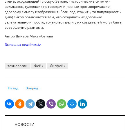
стены, окружающей плоскую Землю, «исторические снимки»
великанов, гуляющих по городам и прочие противоречащие
здравому смыслу изображения. Если подытожить, то популярность
дипфейков объясняется тем, что создавать их довольно
увлекательно и просто, только вот цели у их создателей могут быть
совершенно разными.
Автор Динара Махамбетова
Источник newtimes.kz
технологии
Фейк
Дипфейк
Предыдущий: Что будет с букмекерами в Казахстане? Интервью с виц
Следующий: Какие реформы нужны Казахстану
Назад
Вперед
НОВОСТИ