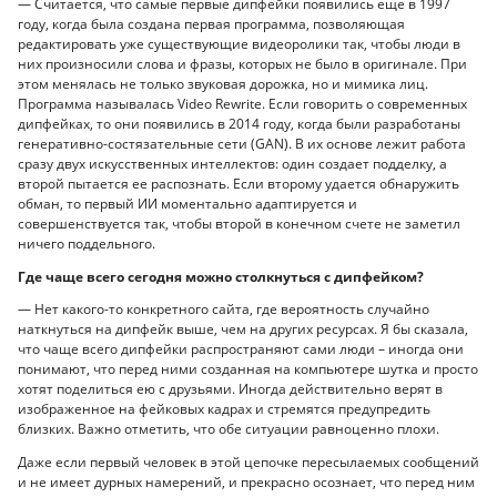
— Считается, что самые первые дипфейки появились еще в 1997
году, когда была создана первая программа, позволяющая
редактировать уже существующие видеоролики так, чтобы люди в
них произносили слова и фразы, которых не было в оригинале. При
этом менялась не только звуковая дорожка, но и мимика лиц.
Программа называлась Video Rewrite. Если говорить о современных
дипфейках, то они появились в 2014 году, когда были разработаны
генеративно-состязательные сети (GAN). В их основе лежит работа
сразу двух искусственных интеллектов: один создает подделку, а
второй пытается ее распознать. Если второму удается обнаружить
обман, то первый ИИ моментально адаптируется и
совершенствуется так, чтобы второй в конечном счете не заметил
ничего поддельного.
Где чаще всего сегодня можно столкнуться с дипфейком?
— Нет какого-то конкретного сайта, где вероятность случайно
наткнуться на дипфейк выше, чем на других ресурсах. Я бы сказала,
что чаще всего дипфейки распространяют сами люди – иногда они
понимают, что перед ними созданная на компьютере шутка и просто
хотят поделиться ею с друзьями. Иногда действительно верят в
изображенное на фейковых кадрах и стремятся предупредить
близких. Важно отметить, что обе ситуации равноценно плохи.
Даже если первый человек в этой цепочке пересылаемых сообщений
и не имеет дурных намерений, и прекрасно осознает, что перед ним