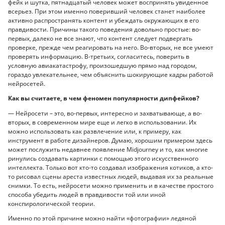
фейк и шутка, пятнадцатый человек может воспринять увиденное
всерьез. При этом именно поверивший человек станет наиболее
активно распространять контент и убеждать окружающих в его
правдивости. Причины такого поведения довольно простые: во-
первых, далеко не все знают, что контент следует подвергать
проверке, прежде чем реагировать на него. Во-вторых, не все умеют
проверять информацию. В-третьих, согласитесь, поверить в
условную авиакатастрофу, произошедшую прямо над городом,
гораздо увлекательнее, чем объяснить шокирующие кадры работой
нейросетей.
Как вы считаете, в чем феномен популярности дипфейков?
— Нейросети – это, во-первых, интересно и захватывающе, а во-
вторых, в современном мире еще и легко в использовании. Их
можно использовать как развлечение или, к примеру, как
инструмент в работе дизайнеров. Думаю, хорошим примером здесь
может послужить недавнее появление Midjourney и то, как многие
ринулись создавать картинки с помощью этого искусственного
интеллекта. Только вот кто-то создавал изображения котиков, а кто-
то рисовал сцены ареста известных людей, выдавая их за реальные
снимки. То есть, нейросети можно применить и в качестве простого
способа убедить людей в правдивости той или иной
конспирологической теории.
Именно по этой причине можно найти «фотографии» ледяной