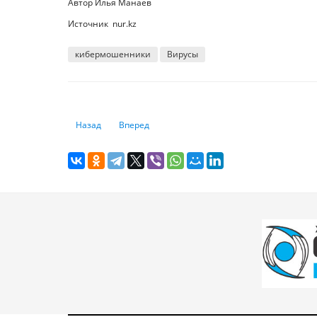
Автор Илья Манаев
Источник nur.kz
кибермошенники
Вирусы
Предыдущий: В Казахстане могут появиться виртуальны
Следующий: Один из самых опасных ботнетов 
Назад
Вперед