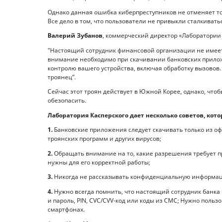
Однако данная ошибка киберпреступников не отменяет то
Все дело в том, что пользователи не привыкли сталкиват
Валерий Зубанов
, коммерческий директор «Лаборатории
"Настоящий сотрудник финансовой организации не имеет
внимание необходимо при скачивании банковских прилож
контролю вашего устройства, включая обработку вызовов. 
троянец”.
Сейчас этот троян действует в Южной Корее, однако, чтоб
обезопасить.
Лаборатория Касперского дает несколько советов, кот
1.
Банковские приложения следует скачивать только из о
троянских программ и других вирусов;
2.
Обращать внимание на то, какие разрешения требует п
нужны для его корректной работы;
3.
Никогда не рассказывать конфиденциальную информац
4.
Нужно всегда помнить, что настоящий сотрудник банка н
и пароль, PIN, СVC/СVV-код или коды из СМС; Нужно пользо
смартфонах.