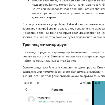
Второй вариант чуть сложнее. Сначала троян запус
поддержки. Запись может быть, например, такой: «З
центр сейчас обрабатывает большой объем звонков
как все привыкли обычно слушать сначала автоотв
доверие к жертве.
После установки на устройство Fakecalls запрашивает огр
звонкам, к микрофону и геолокации, к управлению вызова
исходящие звонки, но и блокирует реальные звонки от нас
звонка, так, что жертва даже не будет подозревать о том, ч
Троянец мимикрирует
На взгляд определить троянца проблематично. Зловред 
реальные логотипы банков, а подставные номера совпад
найти на официальных сайтах банков.
Однако создатели Fakecalls совершили один промах. Они 
разные языки помимо корейского, например, английский. 
значит, если на телефоне выбран какой-то другой язык с