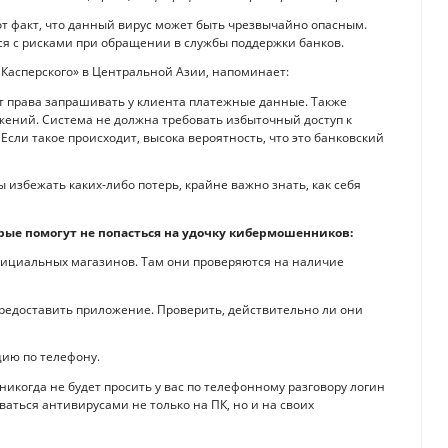
т факт, что данный вирус может быть чрезвычайно опасным.
ься с рисками при обращении в службы поддержки банков.
 Касперского» в Центральной Азии, напоминает:
 права запрашивать у клиента платежные данные. Также
ений. Система не должна требовать избыточный доступ к
Если такое происходит, высока вероятность, что это банковский
ы избежать каких-либо потерь, крайне важно знать, как себя
орые помогут не попасться на удочку кибермошенников:
фициальных магазинов. Там они проверяются на наличие
редоставить приложение. Проверить, действительно ли они
ию по телефону.
икогда не будет просить у вас по телефонному разговору логин
ваться антивирусами не только на ПК, но и на своих