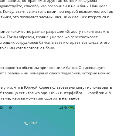
кает запись, которая имитирует автоответчик службы
дравствуйте, спасибо, что позвонили в наш банк. Наш колл-
. Консультант свяжется с вами при первой возможности». Так
етчики, это позволяет злоумышленнику сильнее втереться в
омное количество разных разрешений: доступ к контактам, к
ми. Таким образом, троянец не только перехватывает
тоящих сотрудников банка, а затем стирает все следы этого
то с ним хотел связаться банк.
притворяется обычным приложением банка. Он использует
ают с реальными номерами служб поддержки, которые можно
не учли, что в Южной Корее пользователи могут использовать
У троянца есть только один язык интерфейса — корейский. А
истемы, жертва может заподозрить неладное.