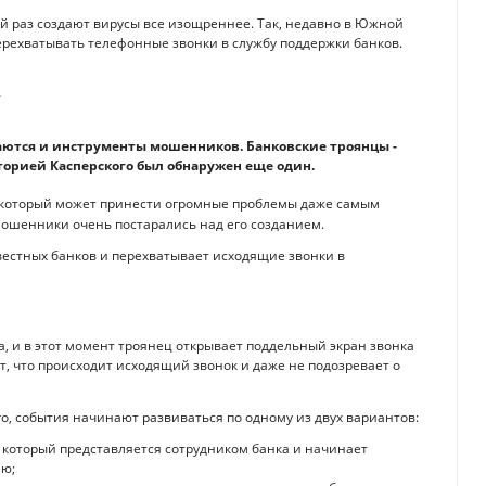
ый раз создают вирусы все изощреннее. Так, недавно в Южной
ерехватывать телефонные звонки в службу поддержки банков.
иваются и инструменты мошенников. Банковские троянцы -
торией Касперского был обнаружен еще один.
, который может принести огромные проблемы даже самым
ошенники очень постарались над его созданием.
звестных банков и перехватывает исходящие звонки в
а, и в этот момент троянец открывает поддельный экран звонка
, что происходит исходящий звонок и даже не подозревает о
го, события начинают развиваться по одному из двух вариантов:
, который представляется сотрудником банка и начинает
ю;