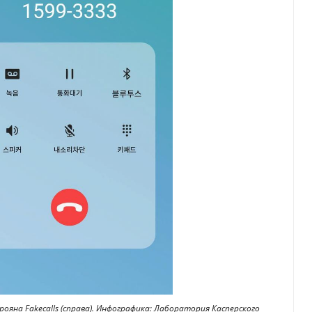
ояна Fakecalls (справа). Инфографика: Лаборатория Касперского