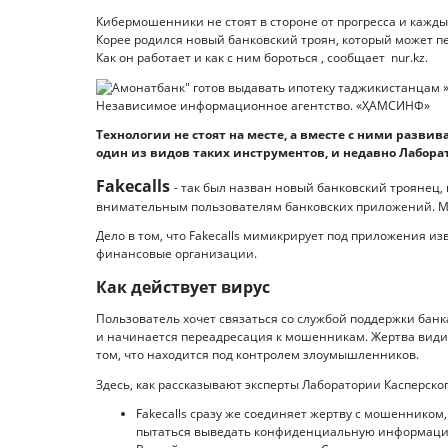
Кибермошенники не стоят в стороне от прогресса и кажд
Корее родился новый банковский троян, который может п
Как он работает и как с ним бороться , сообщает nur.kz.
Технологии не стоят на месте, а вместе с ними разв
один из видов таких инструментов, и недавно Лабора
Fakecalls
- так был назван новый банковский троянец
внимательным пользователям банковских приложений. М
Дело в том, что Fakecalls мимикрирует под приложения и
финансовые организации.
Как действует вирус
Пользователь хочет связаться со службой поддержки банк
и начинается переадресация к мошенникам. Жертва видит
том, что находится под контролем злоумышленников.
Здесь, как рассказывают эксперты Лаборатории Касперско
Fakecalls сразу же соединяет жертву с мошенником
пытаться выведать конфиденциальную информаци