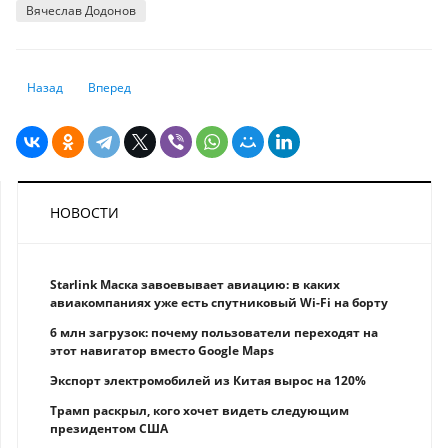
Вячеслав Додонов
Предыдущий: Почему Dubai World Properties — это идеальный партне
Следующий: ДМС, ипотека, путешествия: какая страховка д
Назад
Вперед
НОВОСТИ
Starlink Маска завоевывает авиацию: в каких
авиакомпаниях уже есть спутниковый Wi-Fi на борту
6 млн загрузок: почему пользователи переходят на
этот навигатор вместо Google Maps
Экспорт электромобилей из Китая вырос на 120%
Трамп раскрыл, кого хочет видеть следующим
президентом США