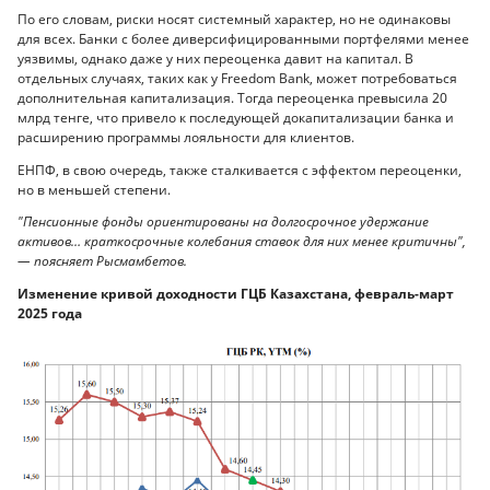
По его словам, риски носят системный характер, но не одинаковы
для всех. Банки с более диверсифицированными портфелями менее
уязвимы, однако даже у них переоценка давит на капитал. В
отдельных случаях, таких как у Freedom Bank, может потребоваться
дополнительная капитализация. Тогда переоценка превысила 20
млрд тенге, что привело к последующей докапитализации банка и
расширению программы лояльности для клиентов.
ЕНПФ, в свою очередь, также сталкивается с эффектом переоценки,
но в меньшей степени.
"Пенсионные фонды ориентированы на долгосрочное удержание
активов… краткосрочные колебания ставок для них менее критичны",
— поясняет Рысмамбетов.
Изменение кривой доходности ГЦБ Казахстана, февраль-март
2025 года