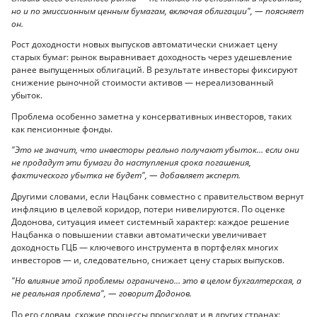
но и по эмиссионным ценным бумагам, включая облигации", — поясняет
он.
Рост доходности новых выпусков автоматически снижает цену
старых бумаг: рынок выравнивает доходность через удешевление
ранее выпущенных облигаций. В результате инвесторы фиксируют
снижение рыночной стоимости активов — нереализованный
убыток.
Проблема особенно заметна у консервативных инвесторов, таких
как пенсионные фонды.
"Это не значит, что инвесторы реально получают убыток… если они
не продадут эти бумаги до наступления срока погашения,
фактического убытка не будет", — добавляет эксперт.
Другими словами, если Нацбанк совместно с правительством вернут
инфляцию в целевой коридор, потери нивелируются. По оценке
Додонова, ситуация имеет системный характер: каждое решение
Нацбанка о повышении ставки автоматически увеличивает
доходность ГЦБ — ключевого инструмента в портфелях многих
инвесторов — и, следовательно, снижает цену старых выпусков.
"Но влияние этой проблемы ограничено… это в целом бухгалтерская, а
не реальная проблема", — говорит Додонов.
По его словам, схожие процессы происходят и в других странах: