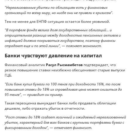
"Нереализованные убытки по облигациям есть у финансовых
организаций по всему миру, но нигде они не привели к кризисам".
Тем не менее для ЕНПФ ситуация остается более уязвимой.
"В портфеле фонда велика доля государственных облигаций… и
отрицательная разница между доходностью пенсионных активов и
инфляцией должна покрываться государством, поэтому финансы
страдают еще и по этой линии", — поясняет экономист.
Банки чувствуют давление на капитал
Финансовый аналитик
Расул Рысмамбетов
подтверждает, что
резкое повышение ставки неизбежно обесценивает старые выпуски
ГЦБ.
"Если банк купил бумаги по 100 тенге при доходности 16%, то после
повышения ставки до 18% их справедливая цена может снизиться до
95 тенге", — приводит он пример.
Такая переоценка вынуждает банки либо продавать облигации
дешевле, либо отражать убыток в отчетности.
"Рост ставки до 18% создает логичный и ожидаемый нереализованный
убыток, характерный для всех банков с крупными портфелями бумаг с
фиксированным доходом", — отмечает финансист.