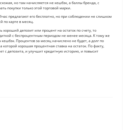
хожая, но там начисляется не кешбэк, а баллы бренда, с
ать покупки только этой торговой марки.
йчас предлагают его бесплатно, но при соблюдении не слишком
й по карте в месяц.
 хороший депозит или процент на остаток по счету, то
иткой с беспроцентным периодом не менее месяца. К тому же
кешбэк. Процентов за месяц начислено не будет, а долг по
а которой хорошая процентная ставка на остаток. По факту,
ет с депозита, и улучшит кредитную историю, и повысит
иже всего к безналичному расчету