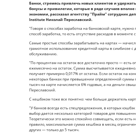
Банки, стремясь привлечь новых клиентов и удержать
бонусы и привилегии, которые в ряде случаев вполне 
экономии, рассказал агентству "Прайм" сотрудник д
Institute Николай Переславский.
"Говоря о способах заработка на банковской карте, нужно
способ заработка, то есть отсутствие расходов в моменте 
Самые простые способы зарабатывать на картах — начисл
грамотное использование кредитной карты в симбиозе с
обслуживанию.
"По процентам на остаток все достаточно просто — есть 
ежемесячно на остаток. Сумма высчитывается ежедневно. Т
получает примерно 0,017% от остатка. Если остаток на кон
некоторых банках при превышении определенной суммы про
тысяч на карте начисляется 6% годовых, а на деньги свыш
Переславский.
С кешбэком тоже все понятно: чем больше держатель карт
"У банков всегда есть спецпредложения, в которых кэшбэк
выбор дается несколько категорий товаров для повышенног
Теоретически это можно спокойно совмещать, если есть не
правило, максимальная сумма кешбэка в месяц ограничена.
других — только до 5 тысяч.