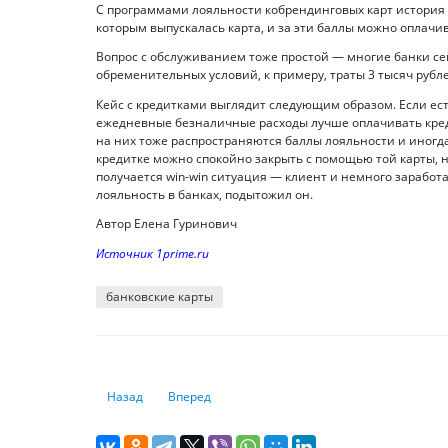
С программами лояльности кобрендинговых карт история с
которым выпускалась карта, и за эти баллы можно оплачив
Вопрос с обслуживанием тоже простой — многие банки се
обременительных условий, к примеру, траты 3 тысяч рубле
Кейс с кредитками выглядит следующим образом. Если есть
ежедневные безналичные расходы лучше оплачивать кред
на них тоже распространяются баллы лояльности и иногда 
кредитке можно спокойно закрыть с помощью той карты, н
получается win-win ситуация — клиент и немного заработа
лояльность в банках, подытожил он.
Автор Елена Гуринович
Источник 1prime.ru
банковские карты
Предыдущий: Норвегия, Финляндия и Новая Зеландия бл
Следующий: Китай снизил ставки по кредитам
Назад
Вперед