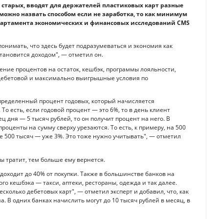
 старых, вводят для держателей пластиковых карт разные
можно назвать способом если не заработка, то как минимум
епартамента экономических и финансовых исследований CMS
 понимать, что здесь будет подразумеваться и экономия как
становится доходом", — отметил он.
ение процентов на остаток, кешбэк, программы лояльности,
 дебетовой и максимально выигрышные условия по
определенный процент годовых, который начисляется
о есть, если годовой процент — это 6%, то в день клиент
ец дня — 5 тысяч рублей, то он получит процент на него. В
центы на сумму сверху урезаются. То есть, к примеру, на 500
е 500 тысяч — уже 3%. Это тоже нужно учитывать", — отметил
ы тратит, тем больше ему вернется.
 доходит до 40% от покупки. Также в большинстве банков на
о кешбэка — такси, аптеки, рестораны, одежда и так далее.
сколько дебетовых карт", — отметил эксперт и добавил, что, как
 В одних банках начислить могут до 10 тысяч рублей в месяц, в