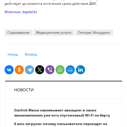
действует до момента истечения срока действия ДМС.
Источник kapital.kz
Страхование
Медицинские услуги
Сентрас Иншуранс
Предыдущий: Россиян предупредили о мошеннчестве в связи с моби
Следующий: Куда жаловаться при выселении из арендного
Назад
Вперед
НОВОСТИ
Starlink Маска завоевывает авиацию: в каких
авиакомпаниях уже есть спутниковый Wi-Fi на борту
6 млн загрузок: почему пользователи переходят на