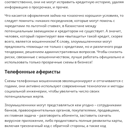
соответственно, они не могут исправить кредитную историю, удаляя
информацию о просрочках, и прочее.
Что касается оформления займа на «сказочно хороших» условиях, то
следует помнить: никаких посредников, которые могут помочь с
«кредитами по льготной ставке», в Казахстане между
потенциальным заемщиком и кредитором не существует. А значит,
человек, который гарантирует вам «вытащить» такой кредит, скорее
всего, является мошенником! К слову, злоумышленники могут
предложить «помощь» не только с кредитами, но и различного рода
тендерами, решением административных вопросов. Чтобы снизить
риски, связанные с мошенничеством, лучше работать официально и
использовать только прозрачные схемы в бизнесе!
Телефонные аферисты
Схемы телефонных мошенников эволюционируют и оттачиваются с
годами, они активно используют современные технологии и методы
социальной инженерии, чтобы увеличить число своих
потенциальных жертв.
Злоумышленники могут представляться кем угодно – сотрудниками
банков, правоохранительных органов, покупателями, продавцами,
их главная задача – разговорить абонента, заставить скачать
вирусное приложение, либо продиктовать полные реквизиты карты,
включая трехзначный код с обратной стороны, а также код