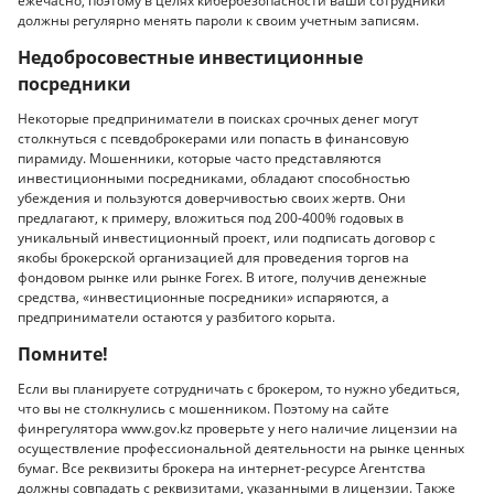
ежечасно, поэтому в целях кибербезопасности ваши сотрудники
должны регулярно менять пароли к своим учетным записям.
Недобросовестные инвестиционные
посредники
Некоторые предприниматели в поисках срочных денег могут
столкнуться с псевдоброкерами или попасть в финансовую
пирамиду. Мошенники, которые часто представляются
инвестиционными посредниками, обладают способностью
убеждения и пользуются доверчивостью своих жертв. Они
предлагают, к примеру, вложиться под 200-400% годовых в
уникальный инвестиционный проект, или подписать договор с
якобы брокерской организацией для проведения торгов на
фондовом рынке или рынке Forex. В итоге, получив денежные
средства, «инвестиционные посредники» испаряются, а
предприниматели остаются у разбитого корыта.
Помните!
Если вы планируете сотрудничать с брокером, то нужно убедиться,
что вы не столкнулись с мошенником. Поэтому на сайте
финрегулятора www.gov.kz проверьте у него наличие лицензии на
осуществление профессиональной деятельности на рынке ценных
бумаг. Все реквизиты брокера на интернет-ресурсе Агентства
должны совпадать с реквизитами, указанными в лицензии. Также