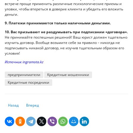
встрече проще применить различные психологические приемы и
уловки, чтобы втереться в доверие клиента и убедить его вложить
деньги.
9. Платежи принимаются только наличными деньгами.
10. Вас призывают не раздумывать при подписании «договора».
Не принимайте поспешных решений! Ваш юрист должен тщательно
изучить договор. Вообще возьмите себе за правило – никогда не
подписывать никакой договор, не изучив тщательным образом его
условия!
Источник ingramota.kz
предприниматели
Кредитные мошенники
Кредитные посредники
Предыдущий: Фондовый рынок Казахстана: хроника двух недель
Следующий: Нацбанк представил итоги очередного опроса 
Назад
Вперед