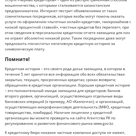
мошенничества, с которыми сталкиваются казахстанские
предприниматели. Интернет пестрит объявлениями от таких
сомнительных посредников, которые якобы могут помочь оказать
услуги по оформлению «льготных онлайн-кредитов», «микрозаймов с
низкой процентной ставкой», «честных кредитов без переплат», при
этом сведения в персональном кредитном отчете заемщика для них
не играют абсолютно никакой роли. Такие посредники даже могут
предложить «почистить» негативную кредитную историю за
символическую плату.
Помните!
Кредитная история – это своего рода досье заемщика, в котором в
течение 5 лет хранится вся информация обо всех обязательствах:
закрытых, текущих, просроченных кредитах; сроках возврата;
обращениях в кредитные организации. Хорошая кредитная история
– это положительный имидж заемщика для кредиторов: банков
второго уровня, организаций, осуществляющих отдельные виды
банковских операций (к примеру, АО «Казпочта»), и организаций,
осуществляющих микрофинансовую деятельность (МФО, кредитные
товарищества, ломбарды). Наличие лицензии у кредитной
организации вы можете проверить на сайте Агентства РК по
регулированию и развитию финансового рынка www.gov.kz.
К кредитному бюро никакие частные компании доступа не имеют,