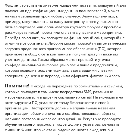
Фишинг, то есть вид интернет-мошенничества, используемый для
получения идентификационных данных пользователей, может
нанести серьезный урон любому бизнесу. Злоумышленники, к
примеру, могут выслать на вашу электронную почту, письмо от
бизнес-партнера или организатора крупного форума с просьбой
рассмотреть некий проект или оплатить участие в мероприятии.
Перейдя по ссылке, вы попадете на фишинговый сайт, который не
отличите от оригинала. Либо же может произойти автоматическая
загрузка вредоносного программного обеспечения (ПО), которое
проникнет в общую сеть компании и получит доступ к важным
учетным данным. Таким образом может произойти утечка
конфиденциальной информации о вас и вашем предприятии,
которая позволит мошенникам завладеть вашими счетами,
совершать денежные переводы или оформить фиктивный заем.
Помните!
Никогда не переходите по сомнительным ссылкам,
которые приходят в том числе посредством SMS, различных
мессенджеров или в директе социальных сетей! Не экономьте на
антивирусном ПО, усильте систему безопасности в своей
организации. Насторожить должны неправильные названия
организации, обилие опечаток и ошибок, поехавшая вёрстка,
наличие посторонних элементов дизайна. Регулярно проводите
обучение своего персонала, кадры должны уметь распознавать
фишинг. Фишинговые атаки видоизменяются ежедневно и