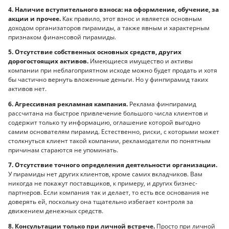
4. Наличие вступительного взноса: на оформление, обучение, за
акции и прочее.
Как правило, этот взнос и является основным
доходом организаторов пирамиды, а также явным и характерным
признаком финансовой пирамиды.
5. Отсутствие собственных основных средств, других
дорогостоящих активов.
Имеющиеся имущество и активы
компании при неблагоприятном исходе можно будет продать и хотя
бы частично вернуть вложенные деньги. Но у финпирамид таких
активов нет.
6. Агрессивная рекламная кампания.
Реклама финпирамид
рассчитана на быстрое привлечение большого числа клиентов и
содержит только ту информацию, оглашение которой выгодно
самим основателям пирамид. Естественно, риски, с которыми может
столкнуться клиент такой компании, рекламодатели по понятным
причинам стараются не упоминать.
7. Отсутствие точного определения деятельности организации.
У пирамиды нет других клиентов, кроме самих вкладчиков. Вам
никогда не покажут поставщиков, к примеру, и других бизнес-
партнеров. Если компания так и делает, то есть все основания не
доверять ей, поскольку она тщательно избегает контроля за
движением денежных средств.
8. Консультации только при личной встрече.
Просто при личной