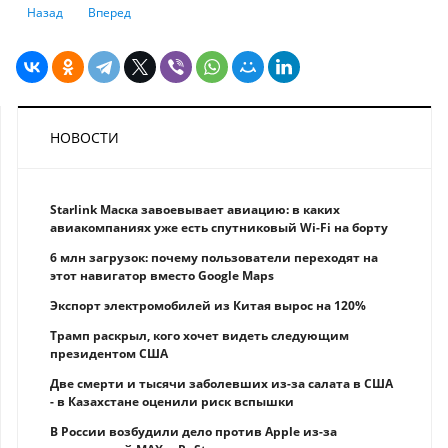
Предыдущий: Как уехать в Казахстан из России
Следующий: Air Astana приостановила все полеты в Россию
Назад
Вперед
НОВОСТИ
Starlink Маска завоевывает авиацию: в каких
авиакомпаниях уже есть спутниковый Wi-Fi на борту
6 млн загрузок: почему пользователи переходят на
этот навигатор вместо Google Maps
Экспорт электромобилей из Китая вырос на 120%
Трамп раскрыл, кого хочет видеть следующим
президентом США
Две смерти и тысячи заболевших из-за салата в США
- в Казахстане оценили риск вспышки
В России возбудили дело против Apple из-за