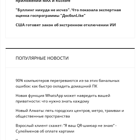
приложений MAX и RuStore
"Буллинг никуда не исчез". Что показала экспертная
оценка госпрограммы "ДосболLike"
США готовят закон об экстренном отключении ИИ
ПОПУЛЯРНЫЕ НОВОСТИ
90% компьютеров перегреваются из-за этих банальных
ошибок: как быстро охладить домашний ПК
Новая функция WhatsApp может навредить вашей
приватности: что нужно знать каждому
Новый Алматы: пять городских центров, метро, трамваи и
общественные пространства
Взрослый клиент скажет: “Я ваш QR-шмюар не знаю“ -
Сулейменов об оплате картами