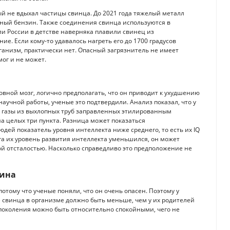
ый не вдыхал частицы свинца. До 2021 года тяжелый металл
ный бензин. Также соединения свинца используются в
ли России в детстве наверняка плавили свинец из
ие. Если кому-то удавалось нагреть его до 1700 градусов
рганизм, практически нет. Опасный загрязнитель не имеет
мог и не может.
овной мозг, логично предполагать, что он приводит к ухудшению
аучной работы, ученые это подтвердили. Анализ показал, что у
и газы из выхлопных труб заправленных этилированным
а целых три пункта. Разница может показаться
дей показатель уровня интеллекта ниже среднего, то есть их IQ
зга их уровень развития интеллекта уменьшился, он может
ной отсталостью. Насколько справедливо это предположение не
зина
отому что ученые поняли, что он очень опасен. Поэтому у
е свинца в организме должно быть меньше, чем у их родителей
поколения можно быть относительно спокойными, чего не