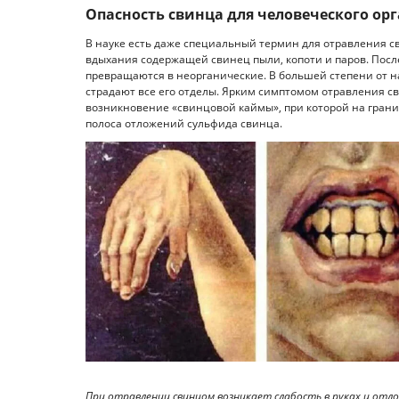
Опасность свинца для человеческого ор
В науке есть даже специальный термин для отравления с
вдыхания содержащей свинец пыли, копоти и паров. Посл
превращаются в неорганические. В большей степени от на
страдают все его отделы. Ярким симптомом отравления с
возникновение «свинцовой каймы», при которой на границ
полоса отложений сульфида свинца.
При отравлении свинцом возникает слабость в руках и отло