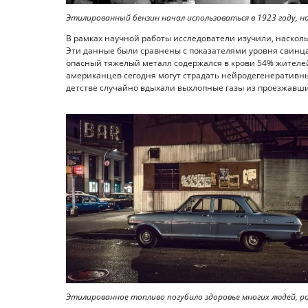
Этилированный бензин начал использоваться в 1923 году, но
В рамках научной работы исследователи изучили, насколь
Эти данные были сравнены с показателями уровня свинца 
опасный тяжелый металл содержался в крови 54% жителей
американцев сегодня могут страдать нейродегенеративных
детстве случайно вдыхали выхлопные газы из проезжавш
Этилированное топливо погубило здоровье многих людей, ро