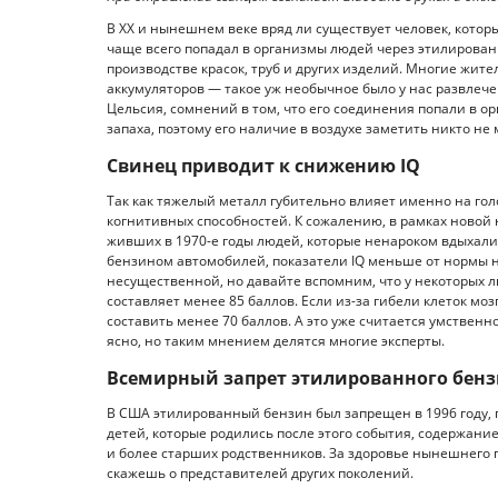
В XX и нынешнем веке вряд ли существует человек, котор
чаще всего попадал в организмы людей через этилирован
производстве красок, труб и других изделий. Многие жите
аккумуляторов — такое уж необычное было у нас развлечен
Цельсия, сомнений в том, что его соединения попали в о
запаха, поэтому его наличие в воздухе заметить никто не 
Свинец приводит к снижению IQ
Так как тяжелый металл губительно влияет именно на гол
когнитивных способностей. К сожалению, в рамках новой н
живших в 1970-е годы людей, которые ненароком вдыхал
бензином автомобилей, показатели IQ меньше от нормы н
несущественной, но давайте вспомним, что у некоторых лю
составляет менее 85 баллов. Если из-за гибели клеток мо
составить менее 70 баллов. А это уже считается умствен
ясно, но таким мнением делятся многие эксперты.
Всемирный запрет этилированного бен
В США этилированный бензин был запрещен в 1996 году, п
детей, которые родились после этого события, содержани
и более старших родственников. За здоровье нынешнего 
скажешь о представителей других поколений.