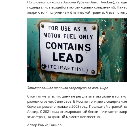
По словам психолога Аарона Рубена (Aaron Reuben), сегод
подвергались воздействию свинцовых соединений. Нанес
аварию или получением физической травмы. А все потому
Этилированное топливо запрещено во всем мире
Стоит отметить, что данные результаты актуальны тольк
разных странах было свое. В России топливо с содержан
было запрещено только в 2003 году. Последней страной, 
Алжир. С 2021 года этилированный бензин считается зап
этих стран, на данный момент неизвестно.
Автор Рамис Ганиев