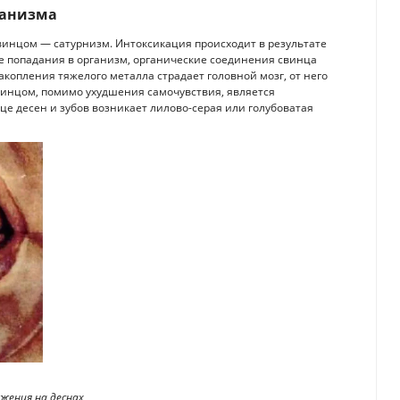
ганизма
винцом — сатурнизм. Интоксикация происходит в результате
е попадания в организм, органические соединения свинца
копления тяжелого металла страдает головной мозг, от него
винцом, помимо ухудшения самочувствия, является
е десен и зубов возникает лилово-серая или голубоватая
жения на деснах