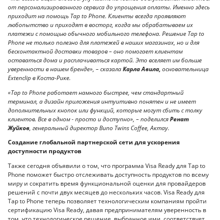
от персонализированного сервиса до упрощения оплаты. Именно здесь
приходит на помощь Tap to Phone. Клиенты всегда проявляют
любопытство и приходят в восторг, когда мы обрабатываем их
платежи с помощью обычного мобильного телефона. Решение Tap to
Phone не только полезно для платежей в наших магазинах, но и для
бесконтактной доставки товаров – оно помогает клиентам
оставаться дома и расплачиваться картой. Это вселяет им больше
уверенности в нашем бренде», – сказала
Карла Авила,
основательница
Extenclip в Коста-Рике.
«Tap to Phone работает намного быстрее, чем стандартный
терминал, а дизайн приложения интуитивно понятен и не имеет
дополнительных кнопок или функций, которые могут сбить с толку
клиентов. Все в одном - просто и доступно», – поделился
Ренат
Жуйков
, генеральный директор Buno Twins Coffee, Актау.
Создание глобальной партнерской сети для ускорения
доступности продуктов
Также сегодня объявили о том, что программа Visa Ready для Tap to
Phone поможет быстро отслеживать доступность продуктов по всему
миру и сократить время функциональной оценки для провайдеров
решений с почти двух месяцев до нескольких часов. Visa Ready для
Tap to Phone теперь позволяет технологическим компаниям пройти
сертификацию Visa Ready, давая предпринимателям уверенность в
том, что технологическое решение, выбранное ими, соответствует