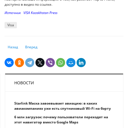
доступно в видео по ссылке.
Источник VISA Kazakhstan Press
Visa
Предыдущий: Гонконг оштрафовал Goldman Sachs на рекордные $350
Следующий: Вам предлагают стать созаемщиком. Стоит ли 
Назад
Вперед
НОВОСТИ
Starlink Маска завоевывает авиацию: в каких
авиакомпаниях уже есть спутниковый Wi-Fi на борту
6 млн загрузок: почему пользователи переходят на
этот навигатор вместо Google Maps