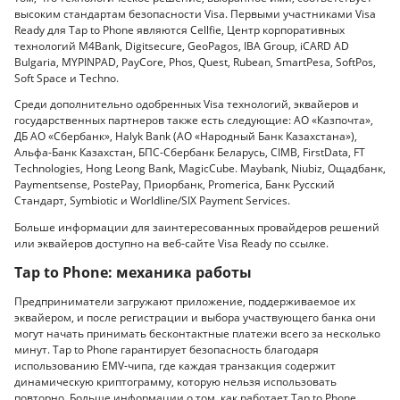
высоким стандартам безопасности Visa. Первыми участниками Visa
Ready для Tap to Phone являются Cellfie, Центр корпоративных
технологий M4Bank, Digitsecure, GeoPagos, IBA Group, iCARD AD
Bulgaria, MYPINPAD, PayCore, Phos, Quest, Rubean, SmartPesa, SoftPos,
Soft Space и Techno.
Среди дополнительно одобренных Visa технологий, эквайеров и
государственных партнеров также есть следующие: АО «Казпочта»,
ДБ АО «Сбербанк», Halyk Bank (АО «Народный Банк Казахстана»),
Альфа-Банк Казахстан, БПС-Сбербанк Беларусь, CIMB, FirstData, FT
Technologies, Hong Leong Bank, MagicCube. Maybank, Niubiz, Ощадбанк,
Paymentsense, PostePay, Приорбанк, Promerica, Банк Русский
Стандарт, Symbiotic и Worldline/SIX Payment Services.
Больше информации для заинтересованных провайдеров решений
или эквайеров доступно на веб-сайте Visa Ready по ссылке.
Tap to Phone: механика работы
Предприниматели загружают приложение, поддерживаемое их
эквайером, и после регистрации и выбора участвующего банка они
могут начать принимать бесконтактные платежи всего за несколько
минут. Tap to Phone гарантирует безопасность благодаря
использованию EMV-чипа, где каждая транзакция содержит
динамическую криптограмму, которую нельзя использовать
повторно. Больше информации о том, как работает Tap to Phone,