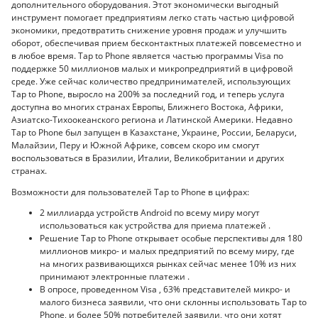
дополнительного оборудования. Этот экономически выгодный
инструмент помогает предприятиям легко стать частью цифровой
экономики, предотвратить снижение уровня продаж и улучшить
оборот, обеспечивая прием бесконтактных платежей повсеместно и
в любое время. Tap to Phone является частью программы Visa по
поддержке 50 миллионов малых и микропредприятий в цифровой
среде. Уже сейчас количество предпринимателей, использующих
Tap to Phone, выросло на 200% за последний год, и теперь услуга
доступна во многих странах Европы, Ближнего Востока, Африки,
Азиатско-Тихоокеанского региона и Латинской Америки. Недавно
Tap to Phone был запущен в Казахстане, Украине, России, Беларуси,
Малайзии, Перу и Южной Африке, совсем скоро им смогут
воспользоваться в Бразилии, Италии, Великобритании и других
странах.
Возможности для пользователей Tap to Phone в цифрах:
2 миллиарда устройств Android по всему миру могут
использоваться как устройства для приема платежей .
Решение Tap to Phone открывает особые перспективы для 180
миллионов микро- и малых предприятий по всему миру, где
на многих развивающихся рынках сейчас менее 10% из них
принимают электронные платежи .
В опросе, проведенном Visa , 63% представителей микро- и
малого бизнеса заявили, что они склонны использовать Tap to
Phone, и более 50% потребителей заявили, что они хотят