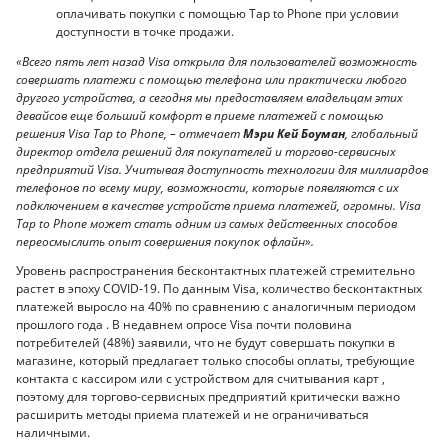
оплачивать покупки с помощью Tap to Phone при условии
доступности в точке продажи.
«Всего пять лет назад Visa открыла для пользователей возможность
совершать платежи с помощью телефона или практически любого
другого устройства, а сегодня мы предоставляем владельцам этих
девайсов еще больший комфорт в приеме платежей с помощью
решения Visa Tap to Phone, – отмечает
Мэри Кей Боуман
, глобальный
директор отдела решений для покупателей и торгово-сервисных
предприятий Visa. Учитывая доступность технологии для миллиардов
телефонов по всему миру, возможности, которые появляются с их
подключением в качестве устройств приема платежей, огромны. Visa
Tap to Phone может стать одним из самых действенных способов
переосмыслить опыт совершения покупок офлайн».
Уровень распространения бесконтактных платежей стремительно
растет в эпоху COVID-19. По данным Visa, количество бесконтактных
платежей выросло на 40% по сравнению с аналогичным периодом
прошлого года . В недавнем опросе Visa почти половина
потребителей (48%) заявили, что не будут совершать покупки в
магазине, который предлагает только способы оплаты, требующие
контакта с кассиром или с устройством для считывания карт ,
поэтому для торгово-сервисных предприятий критически важно
расширить методы приема платежей и не ограничиваться
наличными.