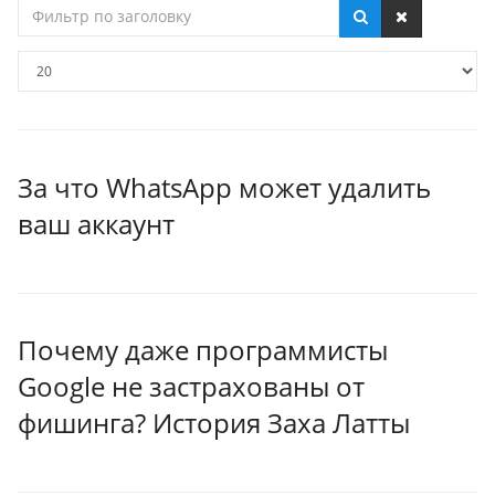
Фильтр
по
заголовку
Кол-
во
строк:
За что WhatsApp может удалить
ваш аккаунт
Почему даже программисты
Google не застрахованы от
фишинга? История Заха Латты