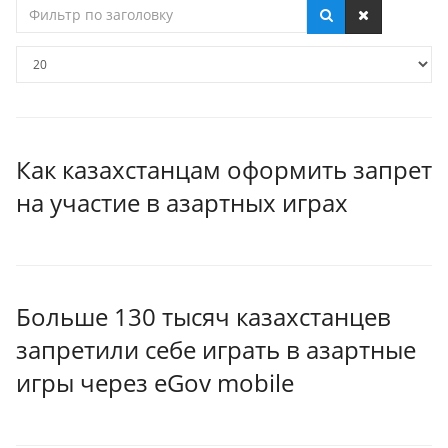
Фильтр
по
заголовку
Кол-
во
строк:
Как казахстанцам оформить запрет
на участие в азартных играх
Больше 130 тысяч казахстанцев
запретили себе играть в азартные
игры через eGov mobile