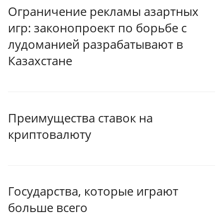
Ограничение рекламы азартных
игр: законопроект по борьбе с
лудоманией разрабатывают в
Казахстане
Преимущества ставок на
криптовалюту
Государства, которые играют
больше всего