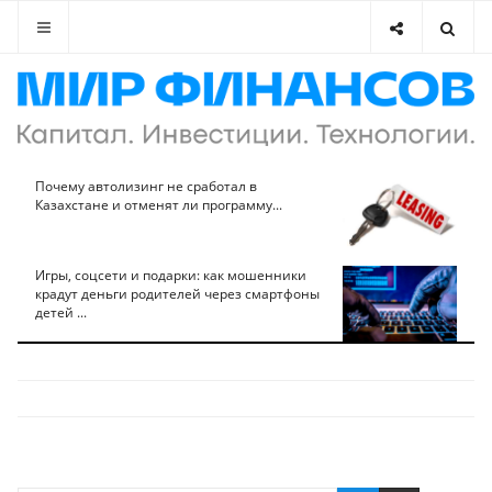
Почему автолизинг не сработал в
Казахстане и отменят ли программу...
Игры, соцсети и подарки: как мошенники
крадут деньги родителей через смартфоны
детей ...