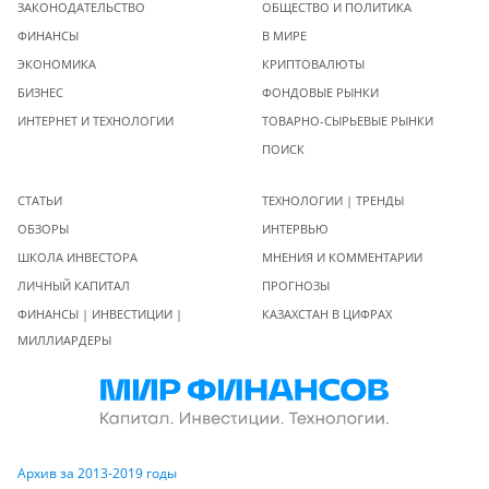
ЗАКОНОДАТЕЛЬСТВО
ОБЩЕСТВО И ПОЛИТИКА
ФИНАНСЫ
В МИРЕ
ЭКОНОМИКА
КРИПТОВАЛЮТЫ
БИЗНЕС
ФОНДОВЫЕ РЫНКИ
ИНТЕРНЕТ И ТЕХНОЛОГИИ
ТОВАРНО-СЫРЬЕВЫЕ РЫНКИ
ПОИСК
СТАТЬИ
ТЕХНОЛОГИИ | ТРЕНДЫ
ОБЗОРЫ
ИНТЕРВЬЮ
ШКОЛА ИНВЕСТОРА
МНЕНИЯ И КОММЕНТАРИИ
ЛИЧНЫЙ КАПИТАЛ
ПРОГНОЗЫ
ФИНАНСЫ | ИНВЕСТИЦИИ |
КАЗАХСТАН В ЦИФРАХ
МИЛЛИАРДЕРЫ
Архив за 2013-2019 годы