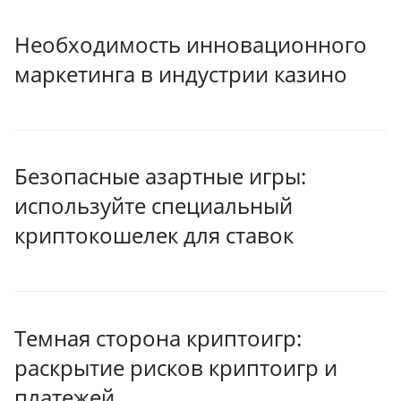
Необходимость инновационного
маркетинга в индустрии казино
Безопасные азартные игры:
используйте специальный
криптокошелек для ставок
Темная сторона криптоигр:
раскрытие рисков криптоигр и
платежей