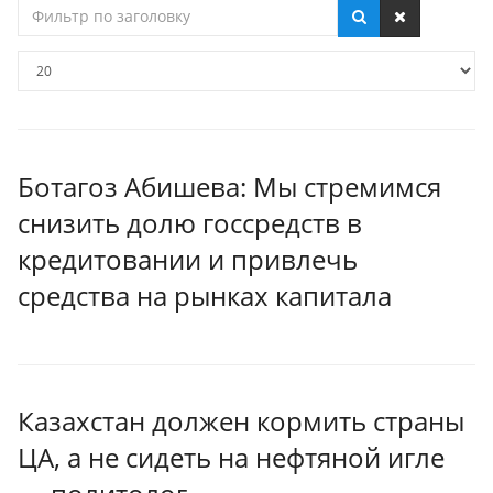
Фильтр
по
заголовку
Кол-
во
строк:
Ботагоз Абишева: Мы стремимся
снизить долю госсредств в
кредитовании и привлечь
средства на рынках капитала
Казахстан должен кормить страны
ЦА, а не сидеть на нефтяной игле