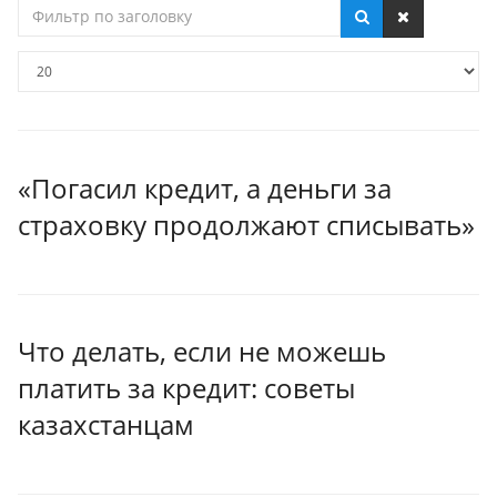
Фильтр
по
заголовку
Кол-
во
строк:
«Погасил кредит, а деньги за
страховку продолжают списывать»
Что делать, если не можешь
платить за кредит: советы
казахстанцам