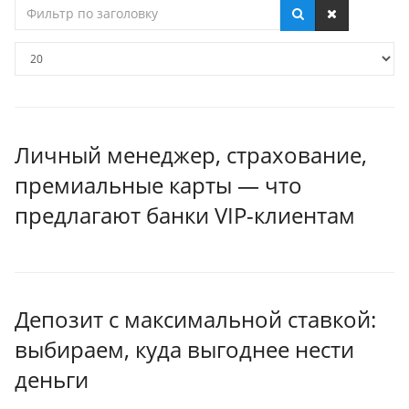
Фильтр
по
заголовку
Кол-
во
строк:
Личный менеджер, страхование,
премиальные карты — что
предлагают банки VIP-клиентам
Депозит с максимальной ставкой:
выбираем, куда выгоднее нести
деньги