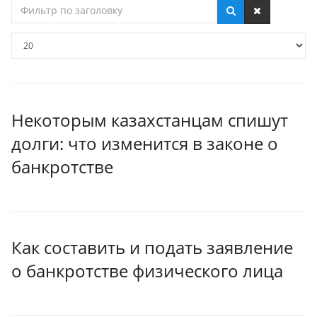
Фильтр
по
заголовку
Кол-
во
строк:
Некоторым казахстанцам спишут
долги: что изменится в законе о
банкротстве
Как составить и подать заявление
о банкротстве физического лица