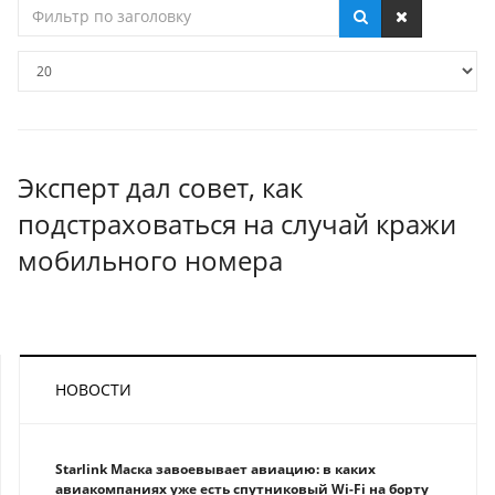
Фильтр
по
заголовку
Кол-
во
строк:
Эксперт дал совет, как
подстраховаться на случай кражи
мобильного номера
НОВОСТИ
Starlink Маска завоевывает авиацию: в каких
авиакомпаниях уже есть спутниковый Wi-Fi на борту