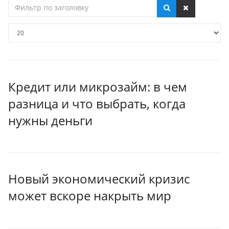
Фильтр
по
заголовку
Кол-
во
строк:
Кредит или микрозайм: в чем
разница и что выбрать, когда
нужны деньги
Новый экономический кризис
может вскоре накрыть мир