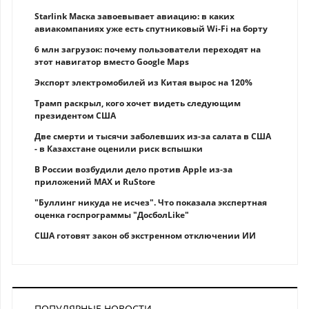
Starlink Маска завоевывает авиацию: в каких
авиакомпаниях уже есть спутниковый Wi-Fi на борту
6 млн загрузок: почему пользователи переходят на
этот навигатор вместо Google Maps
Экспорт электромобилей из Китая вырос на 120%
Трамп раскрыл, кого хочет видеть следующим
президентом США
Две смерти и тысячи заболевших из-за салата в США
- в Казахстане оценили риск вспышки
В России возбудили дело против Apple из-за
приложений MAX и RuStore
"Буллинг никуда не исчез". Что показала экспертная
оценка госпрограммы "ДосболLike"
США готовят закон об экстренном отключении ИИ
ПОПУЛЯРНЫЕ НОВОСТИ