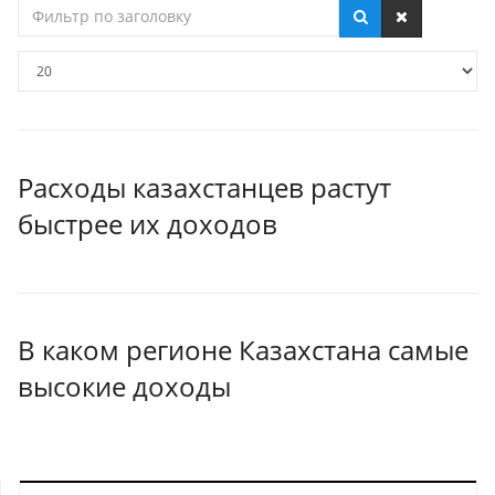
Фильтр
по
заголовку
Кол-
во
строк:
Расходы казахстанцев растут
быстрее их доходов
В каком регионе Казахстана самые
высокие доходы