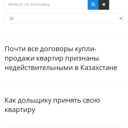
Фильтр
по
заголовку
Кол-
во
строк:
Почти все договоры купли-
продажи квартир признаны
недействительными в Казахстане
Как дольщику принять свою
квартиру