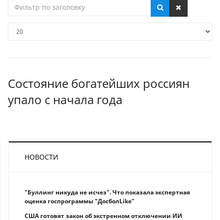
Фильтр
по
заголовку
Кол-
во
строк:
Состояние богатейших россиян
упало с начала года
НОВОСТИ
"Буллинг никуда не исчез". Что показала экспертная
оценка госпрограммы "ДосболLike"
США готовят закон об экстренном отключении ИИ