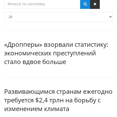
Фильтр
по
заголовку
Кол-
во
строк:
«Дропперы» взорвали статистику:
экономических преступлений
стало вдвое больше
Развивающимся странам ежегодно
требуется $2,4 трлн на борьбу с
изменением климата