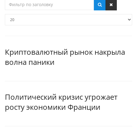
Фильтр
по
заголовку
Кол-
во
строк:
Криптовалютный рынок накрыла
волна паники
Политический кризис угрожает
росту экономики Франции