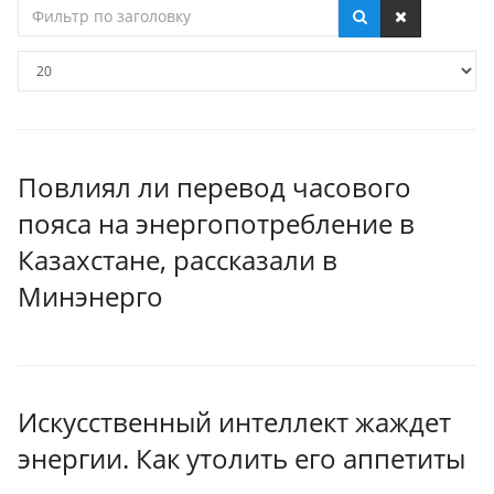
Фильтр
по
заголовку
Кол-
во
строк:
Повлиял ли перевод часового
пояса на энергопотребление в
Казахстане, рассказали в
Минэнерго
Искусственный интеллект жаждет
энергии. Как утолить его аппетиты