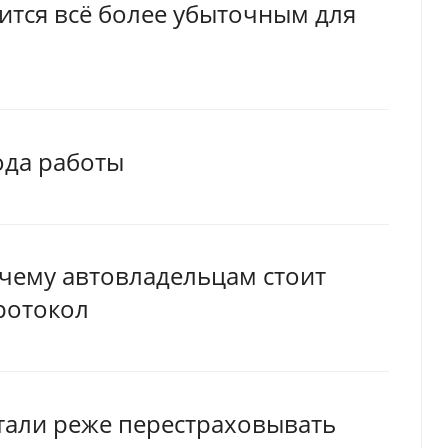
ится всё более убыточным для
ода работы
очему автовладельцам стоит
ротокол
тали реже перестраховывать