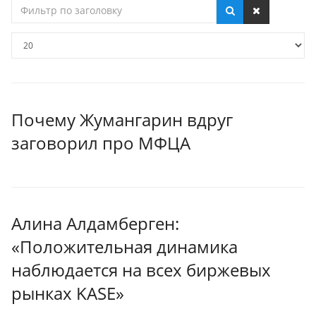
Фильтр
по
заголовку
Кол-
во
строк:
Почему Жумангарин вдруг
заговорил про МФЦА
Алина Алдамберген:
«Положительная динамика
наблюдается на всех биржевых
рынках KASE»