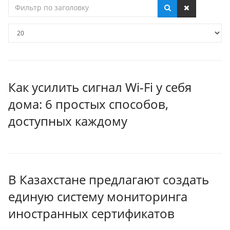
Фильтр
по
заголовку
Кол-
во
строк:
Как усилить сигнал Wi-Fi у себя
дома: 6 простых способов,
доступных каждому
В Казахстане предлагают создать
единую систему мониторинга
иностранных сертификатов