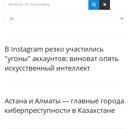
Фильтр
по
заголовку
Кол-
во
строк:
В Instagram резко участились
"угоны" аккаунтов: виноват опять
искусственный интеллект
Астана и Алматы — главные города
киберпреступности в Казахстане