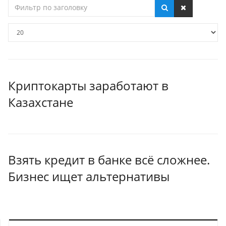
Фильтр
по
заголовку
Кол-
во
строк:
Криптокарты заработают в
Казахстане
Взять кредит в банке всё сложнее.
Бизнес ищет альтернативы