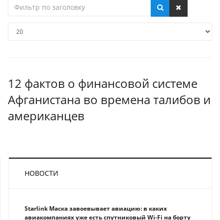
Фильтр
по
заголовку
Кол-
во
строк:
12 фактов о финансовой системе
Афганистана во времена талибов и
американцев
НОВОСТИ
Starlink Маска завоевывает авиацию: в каких
авиакомпаниях уже есть спутниковый Wi-Fi на борту