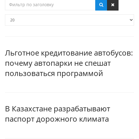
Фильтр
по
заголовку
Кол-
во
строк:
Льготное кредитование автобусов:
почему автопарки не спешат
пользоваться программой
В Казахстане разрабатывают
паспорт дорожного климата